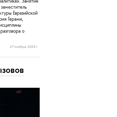
налитика». Занятие
 заместитель
ктуры Евразийской
рия Герами,
дисциплины
 разговора о
27 ноября, 2024 г.
ызовов