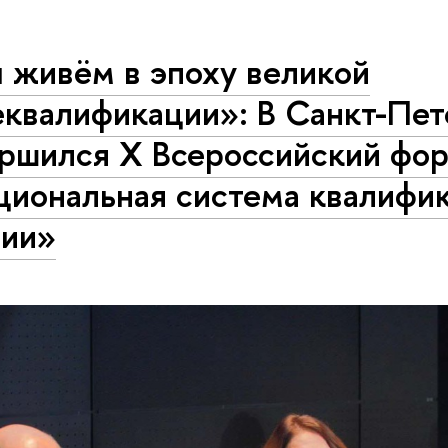
 живём в эпоху великой
еквалификации»: В Санкт-Пет
ершился X Всероссийский фо
циональная система квалифи
сии»