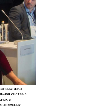
ма-выставки
льная система
ьных и
ромышленных