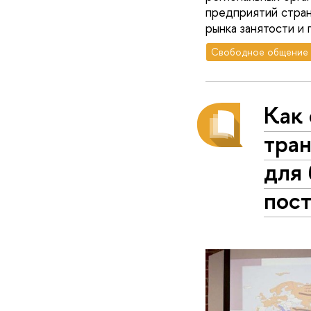
предприятий стран
рынка занятости и
Свободное общение
Как
тра
для
пос