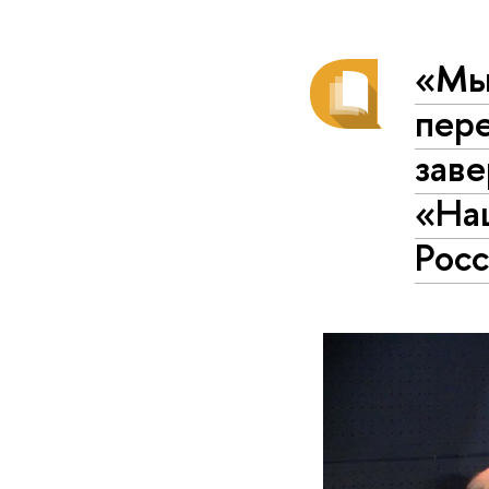
«Мы
пер
зав
«На
Рос