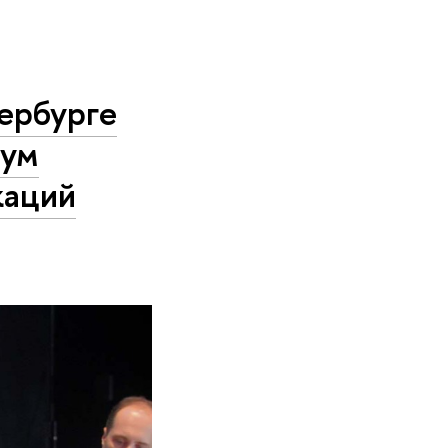
ербурге
рум
каций