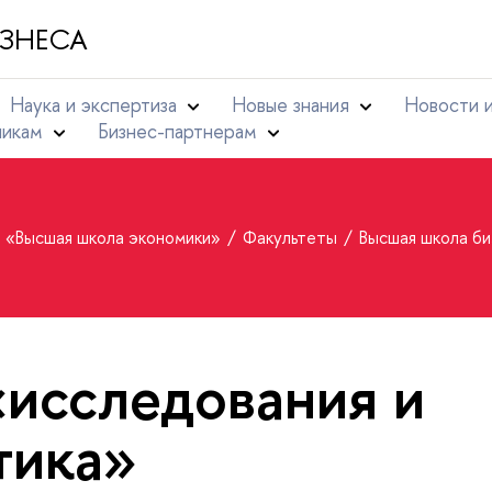
ЗНЕСА
Наука и экспертиза
Новые знания
Новости 
никам
Бизнес-партнерам
т «Высшая школа экономики»
Факультеты
Высшая школа б
«исследования и
тика»