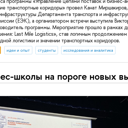
рса программы «Управление цепями поставок и бизнес-а
кие транспортные коридоры» провел Канат Миршакиров,
 инфраструктуры Департамента транспорта и инфрастру
иссии (ЕЭК), а организатором встречи выступила Викто
ководитель программы. Мероприятие прошло в рамках 
ния: Last Mile Logistics», став логичным продолжением
ной логистики и значении транспортных коридоров.
идеи и опыт
студенты
исследования и аналитика
ес-школы на пороге новых в