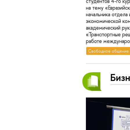
студентов 4-го ку
на тему «Евразийс
начальника отдела
экономической ком
академический ру
«Транспортные реше
работе международ
Свободное общение
Бизн