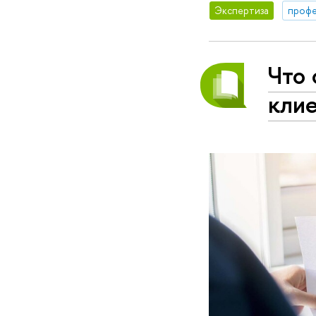
Экспертиза
профе
Что 
кли