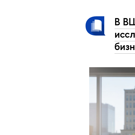
В В
исс
биз