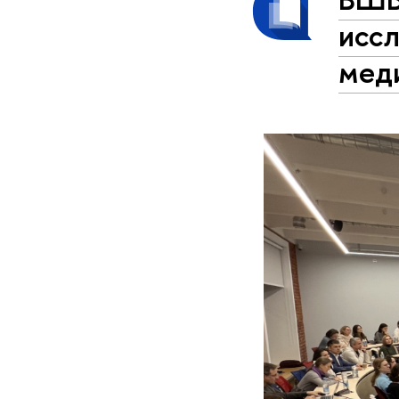
иссл
мед