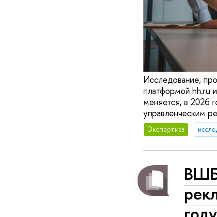
Исследование, пр
платформой hh.ru 
меняется, в 2026 
управленческим р
Экспертиза
иссле
ВШБ
рек
год