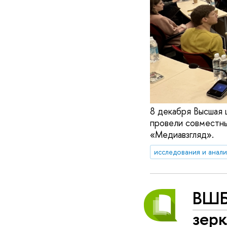
8 декабря Высшая
провели совместны
«Медиавзгляд».
исследования и анал
ВШБ
зерк