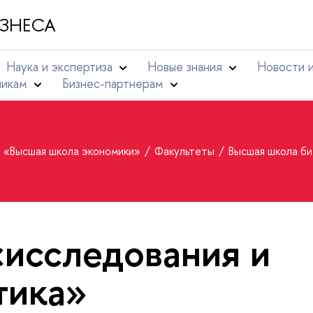
ЗНЕСА
Наука и экспертиза
Новые знания
Новости 
никам
Бизнес-партнерам
т «Высшая школа экономики»
Факультеты
Высшая школа б
«исследования и
тика»