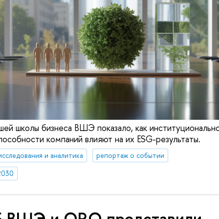
ей школы бизнеса ВШЭ показало, как институционально
пособности компаний влияют на их ESG-результаты.
исследования и аналитика
репортаж о событии
2030
 ВШЭ и ORO представили