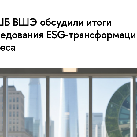
ШБ ВШЭ обсудили итоги
ледования ESG-трансформаци
неса