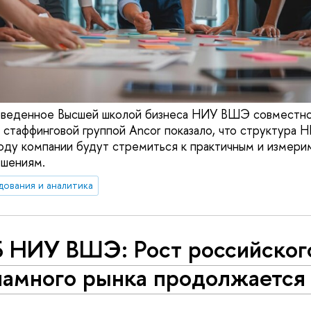
оведенное Высшей школой бизнеса НИУ ВШЭ совместно
и стаффинговой группой Ancor показало, что структура 
году компании будут стремиться к практичным и измер
ешениям.
дования и аналитика
 НИУ ВШЭ: Рост российског
ламного рынка продолжается
у