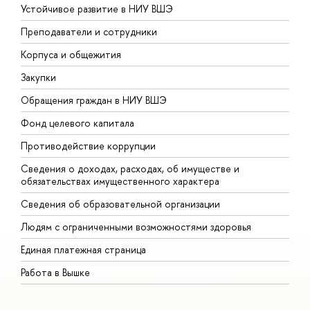
Устойчивое развитие в НИУ ВШЭ
О
Преподаватели и сотрудники
П
Корпуса и общежития
В
Закупки
П
Обращения граждан в НИУ ВШЭ
А
Фонд целевого капитала
Д
Противодействие коррупции
Ц
Сведения о доходах, расходах, об имуществе и
Б
обязательствах имущественного характера
О
Сведения об образовательной организации
О
Людям с ограниченными возможностями здоровья
Единая платежная страница
Работа в Вышке