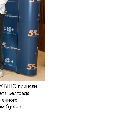
ИУ ВШЭ приняли
ета Белграда
менного
ям (green