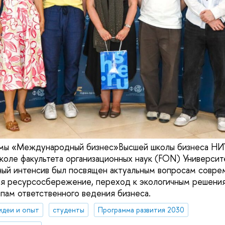
мы «Международный бизнес»Высшей школы бизнеса Н
школе факультета организационных наук (FON) Университ
ый интенсив был посвящен актуальным вопросам совре
ая ресурсосбережение, переход к экологичным решени
ципам ответственного ведения бизнеса.
идеи и опыт
студенты
Программа развития 2030