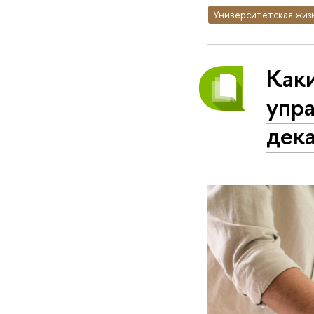
Университетская жиз
Как
упра
дек