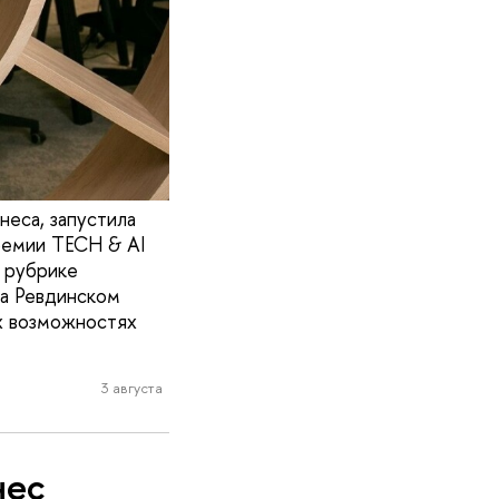
еса, запустила
премии TECH & AI
 рубрике
на Ревдинском
ых возможностях
3 августа
нес