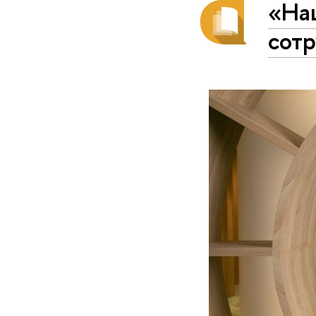
«На
сотр