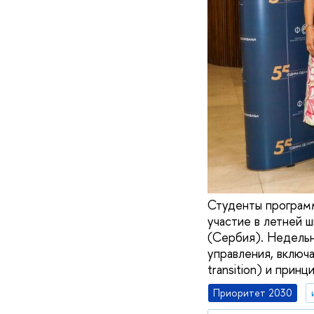
Студенты програм
участие в летней 
(Сербия). Недельн
управления, включ
transition) и прин
Приоритет 2030