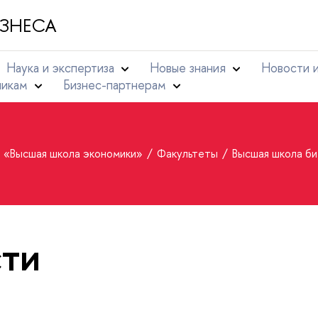
ЗНЕСА
Наука и экспертиза
Новые знания
Новости 
никам
Бизнес-партнерам
т «Высшая школа экономики»
Факультеты
Высшая школа би
ти