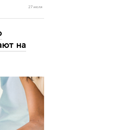
27 июля
о
ают на