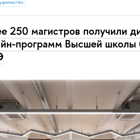
удничество
ее 250 магистров получили 
айн-программ Высшей школы 
Э