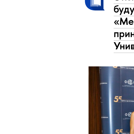
буд
«Ме
прин
Уни