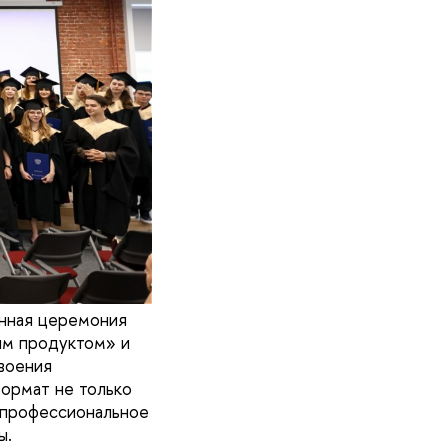
нная церемония
ым продуктом» и
воения
формат не только
е профессиональное
ы.