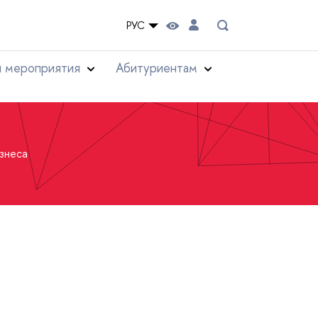
РУС
и мероприятия
Абитуриентам
знеса