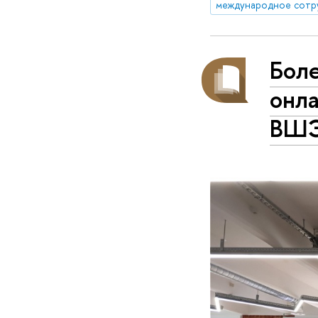
международное сотр
Бол
онл
ВШ