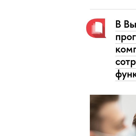
В Вы
про
ком
сот
функ