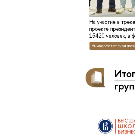
На участие в трек
проекте президент
15420 человек, в 
Университетская жиз
Итог
груп