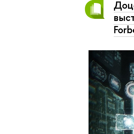
Доц
выс
Forb