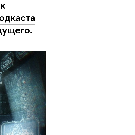
к
одкаста
дущего.