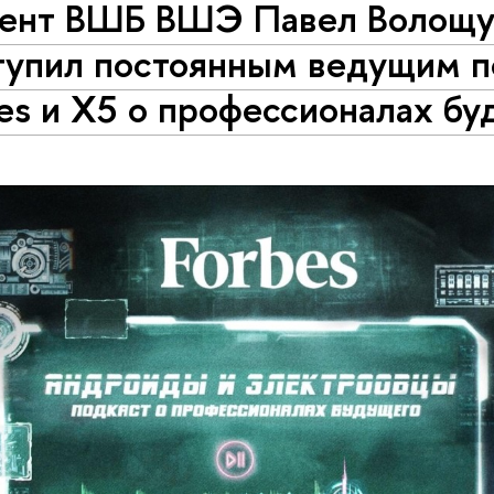
ент ВШБ ВШЭ Павел Волощу
тупил постоянным ведущим п
es и X5 о профессионалах бу