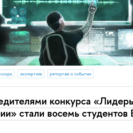
ссора
экспертиза
репортаж о событии
едителями конкурса «Лидер
сии» стали восемь студенто