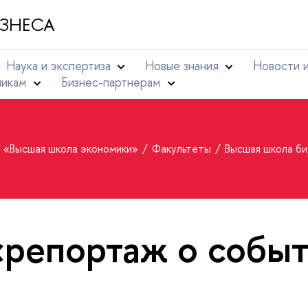
ЗНЕСА
Наука и экспертиза
Новые знания
Новости 
никам
Бизнес-партнерам
т «Высшая школа экономики»
Факультеты
Высшая школа б
«репортаж о собы