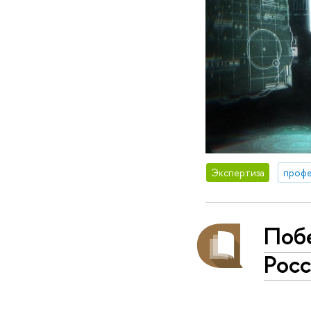
Экспертиза
профе
Поб
Рос