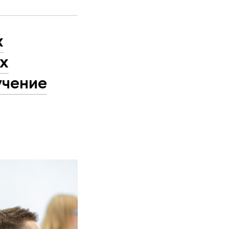
х
х
учение