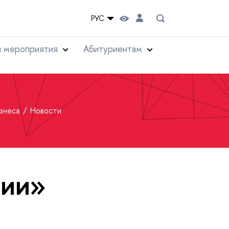
РУС
и мероприятия
Абитуриентам
изнеса
Новости
тии»