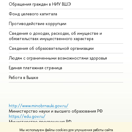
Обращения граждан в НИУ ВШЭ
А
Фонд целевого капитала
Д
Противодействие коррупции
Ц
Сведения о доходах, расходах, об имуществе и
Б
обязательствах имущественного характера
О
Сведения об образовательной организации
О
Людям с ограниченными возможностями здоровья
Единая платежная страница
Работа в Вышке
http://www.minobrnauki.gov.ru/
Министерство науки и высшего образования РФ
https://edu.gov.ru/
Министерство просвещения РФ
https://elearning.hse.ru/mooc
Мы используем файлы cookies для улучшения работы сайта