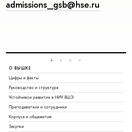
admissions_gsb@hse.ru
О ВЫШКЕ
Цифры и факты
Л
Руководство и структура
Д
Устойчивое развитие в НИУ ВШЭ
О
Преподаватели и сотрудники
П
Корпуса и общежития
В
Закупки
П