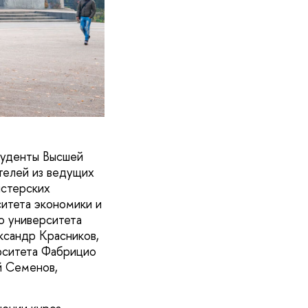
туденты Высшей
телей из ведущих
истерских
итета экономики и
о университета
ксандр Красников,
ерситета Фабрицио
й Семенов,