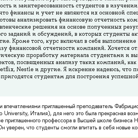
ость и заинтересованность студентов в изучении
 что финансы и учет не являются их основной спе
отовы анализировать финансовую отчетность ко
ленческие решения на основе полученных резуль
го заданий и обсуждений, в которых студенты а
ие. Кроме того, курс включал в себя выполнение
изу финансовой отчетности компаний. Хочется о
ическую проработку материала студентами и выс
ктов, посвященных анализу таких компаний, как 
tflix, Nestle и другие. Я искренне надеюсь, что
 пригодятся студентам для построения успешной
и впечатлениями приглашенный преподаватель Фабрици
lano University, Италия), для него это была прекрасная в
тве приглашенного профессора в Высшей школе бизнеса
н уверен, что студенты смогли впитать в себя новые ко