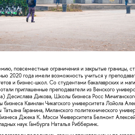
мию, повсеместные ограничения и закрытые границы, с
нью 2020 года имели возможность учиться у преподава
етов и бизнес-школ. Со студентами бакалаврских и маг
тали приглашенные преподаватели из Венского универс
a) Десислава Дикова, Школы бизнеса Росс Мичиганског
 бизнеса Квинлан Чикагского университета Лойола Але
ы Татьяна Гаранина, Миланского политехнического унив
бизнеса Джека К. Мэсси Университета Белмонт Алексе
ладных наук Гамбурга Наталья Рибберинк.