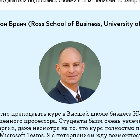
одаватели поделились своими впечатлениями по заверш
Бранч (Ross School of Business, University of
тно преподавать курс в Высшей школе бизнеса 
шенного профессора. Студенты были очень увлеч
ергии, даже несмотря на то, что курс полностью 
Microsoft Teams. Я с нетерпением жду возможнос