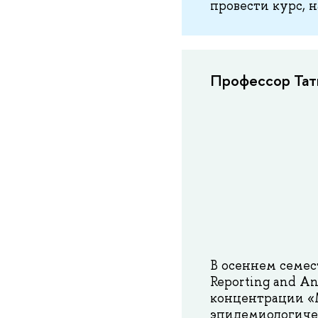
провести курс, н
Профессор Татья
В осеннем семест
Reporting and An
концентрации «
эпидемиологичес