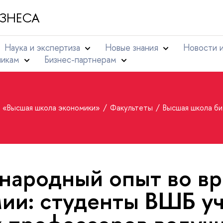
ЗНЕСА
Наука и экспертиза
Новые знания
Новости 
никам
Бизнес-партнерам
т «Высшая школа экономики»
Факультеты
Высшая школа б
ародный опыт во в
ии: студенты ВШБ уч