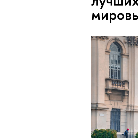
лучших
мировы