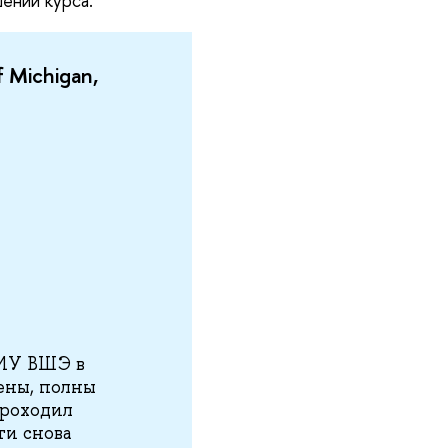
ении курса.
 Michigan,
НИУ ВШЭ в
ены, полны
проходил
ти снова