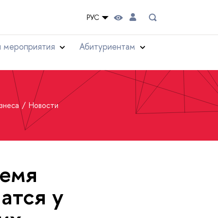
РУС
и мероприятия
Абитуриентам
изнеса
Новости
ремя
атся у