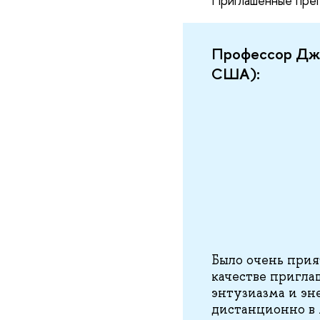
Приглашенные преп
Профессор Джон 
США):
Было очень прия
качестве пригла
энтузиазма и эн
дистанционно в 