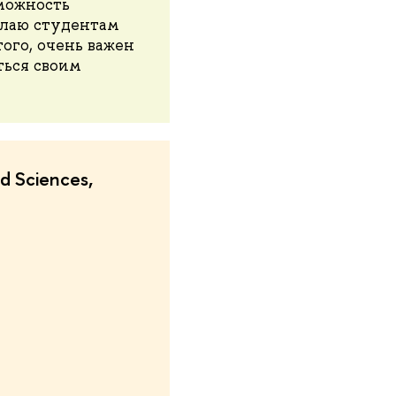
можность
елаю студентам
ого, очень важен
ться своим
d Sciences,