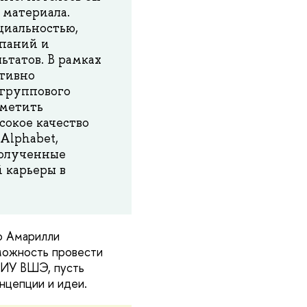
 материала.
циальностью,
мпаний и
татов. В рамках
ктивно
 группового
тметить
окое качество
Alphabet,
 полученные
 карьеры в
о Амарилли
озможность провести
 НИУ ВШЭ, пусть
нцепции и идеи.