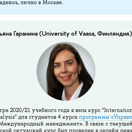
адеюсь, лично в Москве.
на Гаранина (University of Vaasa, Финляндия)
ре 2020/21 учебного года я вела курс “Internation
alysis” для студентов 4 курса
программы «Управл
Международный менеджмент». В связи с текуще
кой ситуацией курс был проведен в онлайн режи