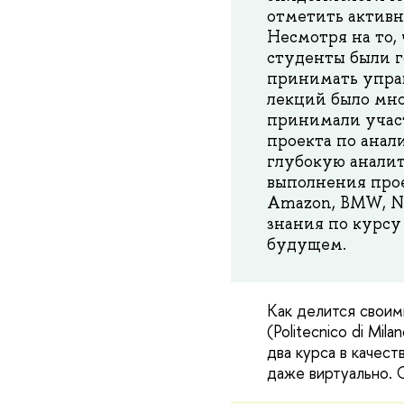
отметить активн
Несмотря на то,
студенты были г
принимать управ
лекций было мно
принимали участ
проекта по анал
глубокую аналит
выполнения прое
Amazon, BMW, Ne
знания по курсу
будущем.
Как делится своим
(Politecnico di Mi
два курса в качес
даже виртуально. О