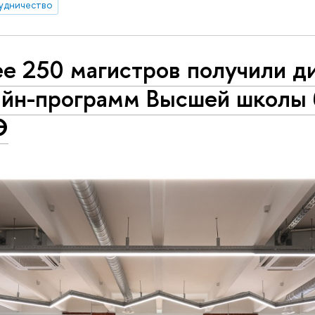
удничество
ее 250 магистров получили 
айн-программ Высшей школы 
Э