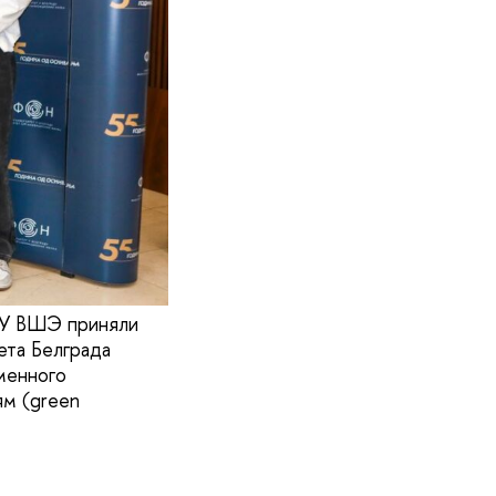
ИУ ВШЭ приняли
ета Белграда
менного
ям (green