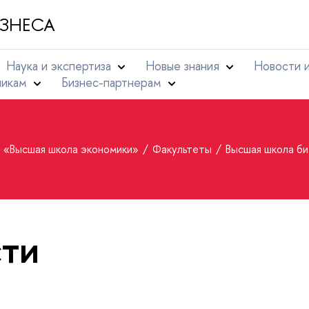
ЗНЕСА
Наука и экспертиза
Новые знания
Новости 
никам
Бизнес-партнерам
т «Высшая школа экономики»
Факультеты
Высшая школа би
ти