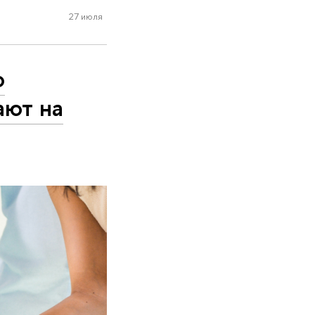
27 июля
о
ают на