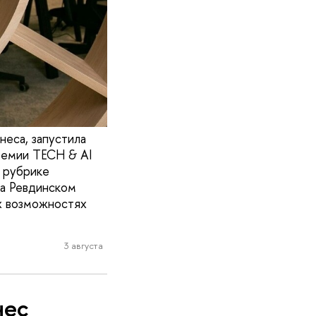
еса, запустила
премии TECH & AI
 рубрике
на Ревдинском
ых возможностях
3 августа
нес