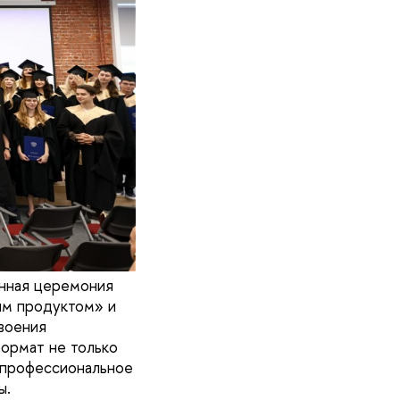
нная церемония
ым продуктом» и
воения
формат не только
е профессиональное
ы.