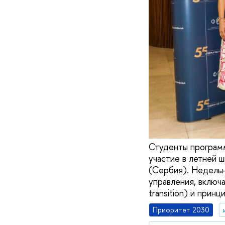
Студенты програм
участие в летней 
(Сербия). Недельн
управления, включ
transition) и прин
Приоритет 2030