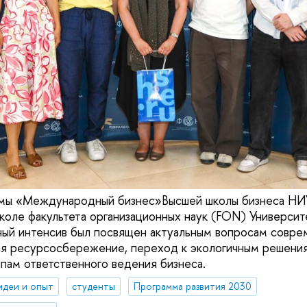
мы «Международный бизнес»Высшей школы бизнеса Н
школе факультета организационных наук (FON) Университ
ый интенсив был посвящен актуальным вопросам совре
ая ресурсосбережение, переход к экологичным решени
ципам ответственного ведения бизнеса.
идеи и опыт
студенты
Программа развития 2030