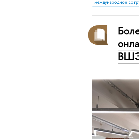
международное сотр
Бол
онл
ВШ