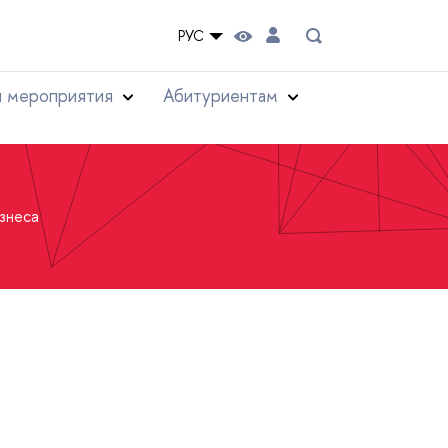
РУС
и мероприятия
Абитуриентам
знеса