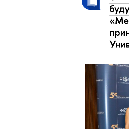
буд
«Ме
прин
Уни