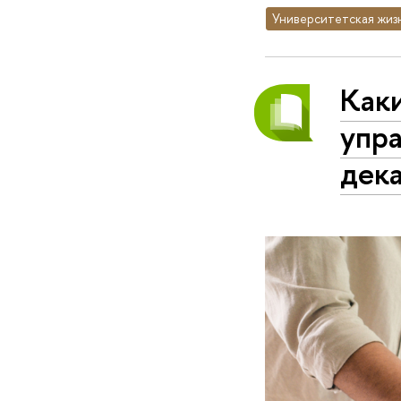
Университетская жиз
Как
упра
дек