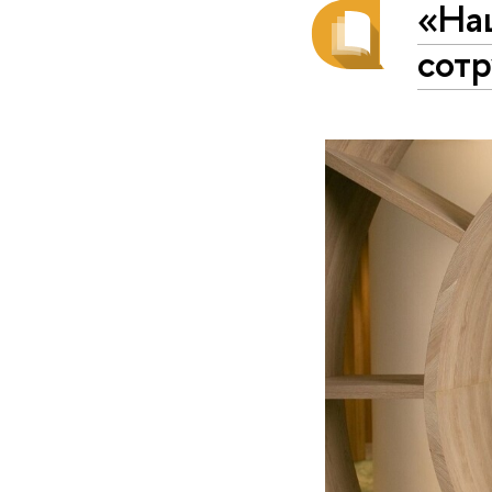
«На
сотр