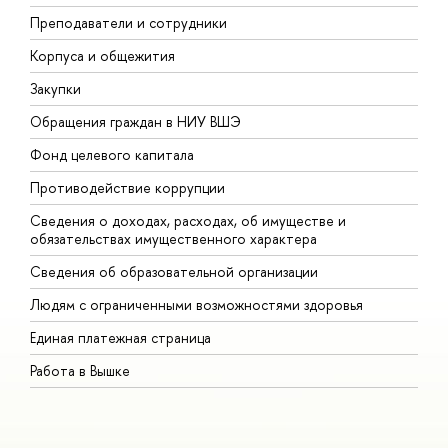
Преподаватели и сотрудники
П
Корпуса и общежития
В
Закупки
П
Обращения граждан в НИУ ВШЭ
А
Фонд целевого капитала
Д
Противодействие коррупции
Ц
Сведения о доходах, расходах, об имуществе и
Б
обязательствах имущественного характера
О
Сведения об образовательной организации
О
Людям с ограниченными возможностями здоровья
Единая платежная страница
Работа в Вышке