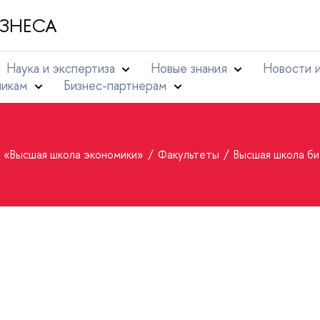
ЗНЕСА
Наука и экспертиза
Новые знания
Новости 
никам
Бизнес-партнерам
т «Высшая школа экономики»
Факультеты
Высшая школа би