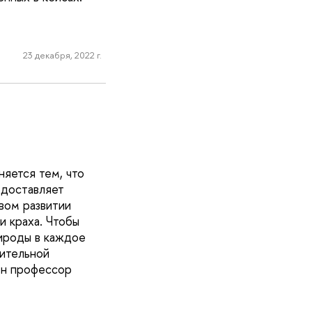
23 декабря, 2022 г.
яется тем, что
едоставляет
вом развитии
и краха. Чтобы
ироды в каждое
шительной
ен профессор