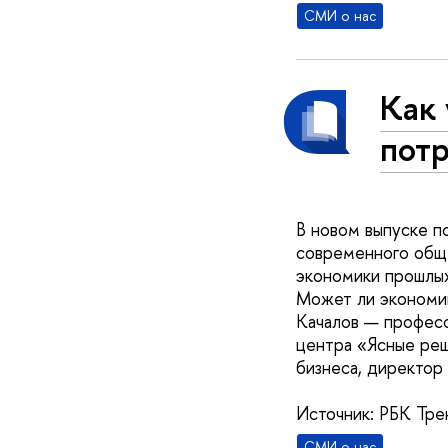
СМИ о нас
Как 
пот
В новом выпуске п
современного обще
экономики прошлых
Может ли экономик
Качалов — професс
центра «Ясные реш
бизнеса, директор
Источник: РБК Тре
СМИ о нас