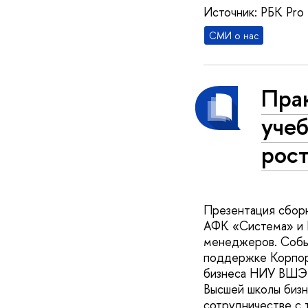
Источник: РБК Pro
СМИ о нас
Прак
учеб
рос
Презентация сборн
АФК «Система» и 
менеджеров. Событ
поддержке Корпора
бизнеса НИУ ВШЭ в
Высшей школы бизн
сотрудничестве с 