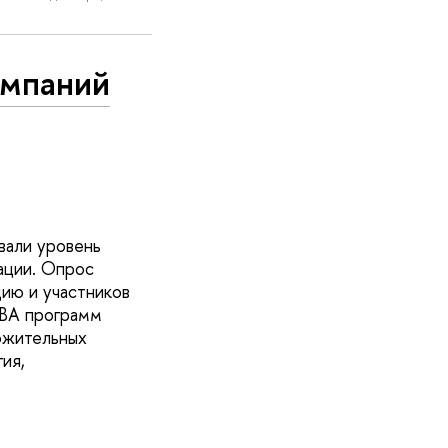
омпаний
вали уровень
ации. Опрос
ию и участников
MBA программ
ожительных
ия,