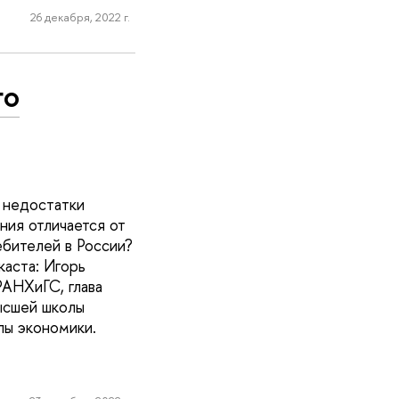
26 декабря, 2022 г.
го
 недостатки
ия отличается от
ебителей в России?
аста: Игорь
АНХиГС, глава
ысшей школы
лы экономики.