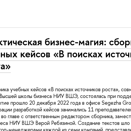
тическая бизнес-магия: сбо
ных кейсов «В поисках исто
та»
ика учебных кейсов «В поисках источников роста», сов
Высшей школы бизнеса НИУ ВШЭ, состоялась при подд
ие прошло 20 декабря 2022 года в офисе Segezha Gro
ции разработкой кейсов занимались 11 преподавателе
о главе с ответственным редактором сборника, замес
еса НИУ ВШЭ Верой Ребязиной. Создание текстов шло 
топ-менеджерами каждой из семи компаний, представле