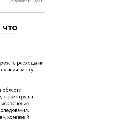
23 декабря, 2022 г.
 что
урезать расходы на
дования на эту
в области
е, несмотря на
а исключение
сследования,
ием компаний