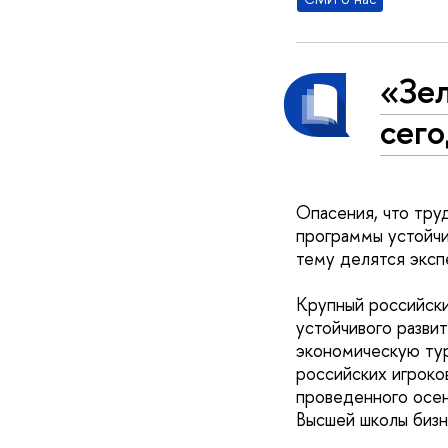
«Зел
сег
Опасения, что тру
программы устойчи
тему делятся экс
Крупный российски
устойчивого разви
экономическую тур
российских игроко
проведенного осе
Высшей школы биз