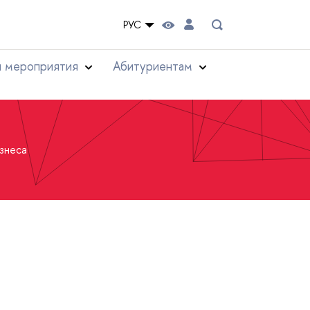
РУС
и мероприятия
Абитуриентам
знеса