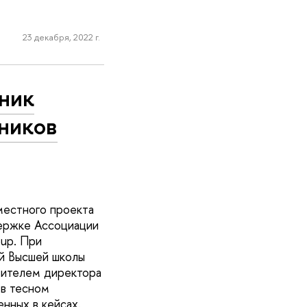
23 декабря, 2022 г.
рник
чников
местного проекта
ержке Ассоциации
up. При
й Высшей школы
тителем директора
в тесном
нных в кейсах.