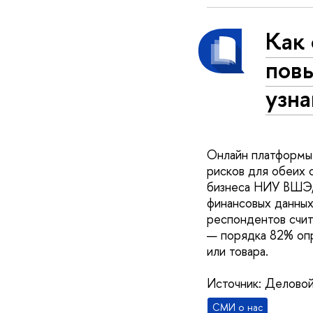
Как
повы
узн
Онлайн платформы 
рисков для обеих 
бизнеса НИУ ВШЭ, 
финансовых данных
респондентов счит
— порядка 82% опр
или товара.
Источник: Делово
СМИ о нас