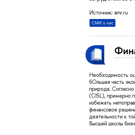
Источник: amr.ru
СМИ о нас
Фин
Необходимость оце
бОльшая часть экон
природа. Согласно
(CISL), примерно п
избежать непоправ
финансовое решени
деятельности к то
Высшей школы биз