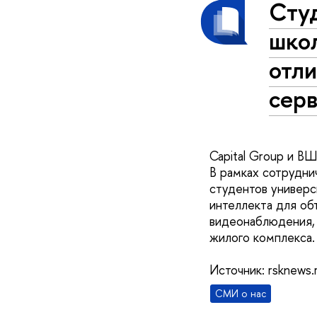
Студ
шко
отл
сер
Capital Group и В
В рамках сотрудни
студентов универс
интеллекта для об
видеонаблюдения, 
жилого комплекса
Источник: rsknews.
СМИ о нас