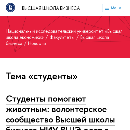
ВЫСШАЯ ШКОЛА БИЗНЕСА
Меню
Национальный исследовательский университет «Высшая
школа экономики»
Факультеты
Высшая школа
бизнеса
Новости
Тема «студенты»
Студенты помогают
животным: волонтерское
сообщество Высшей школы
бизнеса НИУ ВШЭ едет в