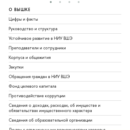
О ВЫШКЕ
Цифры и факты
Л
Руководство и структура
Д
Устойчивое развитие в НИУ ВШЭ
О
Преподаватели и сотрудники
П
Корпуса и общежития
В
Закупки
П
Обращения граждан в НИУ ВШЭ
А
Фонд целевого капитала
Д
Противодействие коррупции
Ц
Сведения о доходах, расходах, об имуществе и
Б
обязательствах имущественного характера
О
Сведения об образовательной организации
О
Людям с ограниченными возможностями здоровья