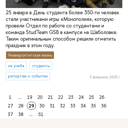
25 января в День студента более 350-ти человек
стали участниками игры «Монополия», которую
провели Отдел по работе со студентами и
команда StudTeam GSB в кампусе на Шаболовке.
Таким оригинальным способом решили отметить
праздник в этом году.
Университетская жизнь
не учеба
студенты
репортаж о событии
3 февраля, 2023 г.
1
...
19
20
21
22
23
24
25
26
27
28
29
30
31
32
33
34
35
36
37
38
...
51