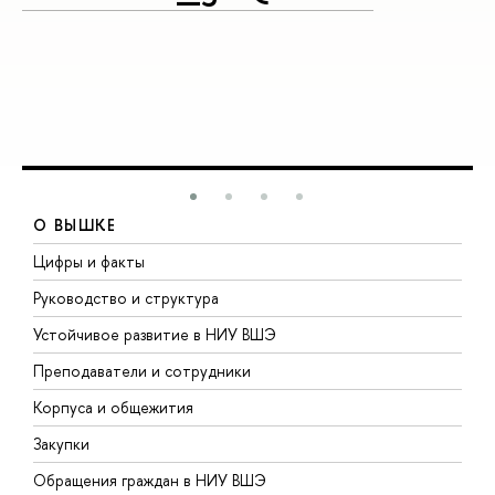
О ВЫШКЕ
Цифры и факты
Л
Руководство и структура
Д
Устойчивое развитие в НИУ ВШЭ
О
Преподаватели и сотрудники
П
Корпуса и общежития
В
Закупки
П
Обращения граждан в НИУ ВШЭ
А