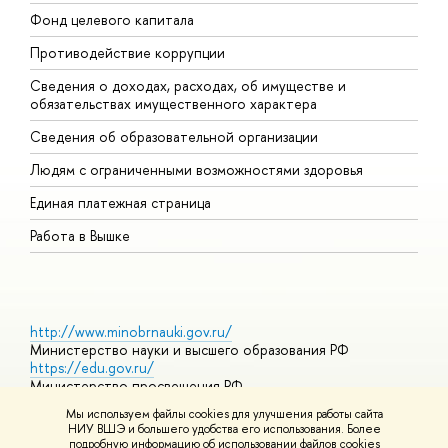
Фонд целевого капитала
Д
Противодействие коррупции
Ц
Сведения о доходах, расходах, об имуществе и
Б
обязательствах имущественного характера
О
Сведения об образовательной организации
О
Людям с ограниченными возможностями здоровья
Единая платежная страница
Работа в Вышке
http://www.minobrnauki.gov.ru/
Министерство науки и высшего образования РФ
https://edu.gov.ru/
Министерство просвещения РФ
https://elearning.hse.ru/mooc
Мы используем файлы cookies для улучшения работы сайта
Массовые открытые онлайн-курсы
НИУ ВШЭ и большего удобства его использования. Более
подробную информацию об использовании файлов cookies