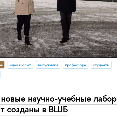
нь
идеи и опыт
выпускники
профессора
студенты
 новые научно-учебные лабо
ут созданы в ВШБ