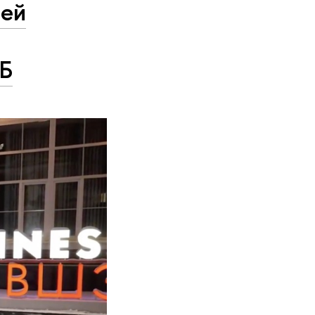
ней
ШБ