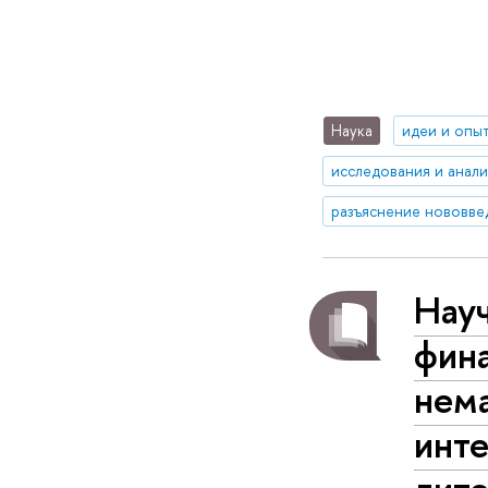
Наука
идеи и опы
исследования и анал
разъяснение нововве
Нау
фин
нем
инте