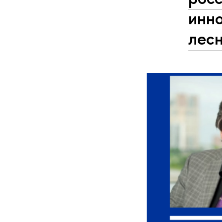
инн
лес