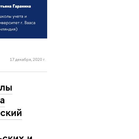
17 декабря, 2020 г.
олы
а
йский
ьских и