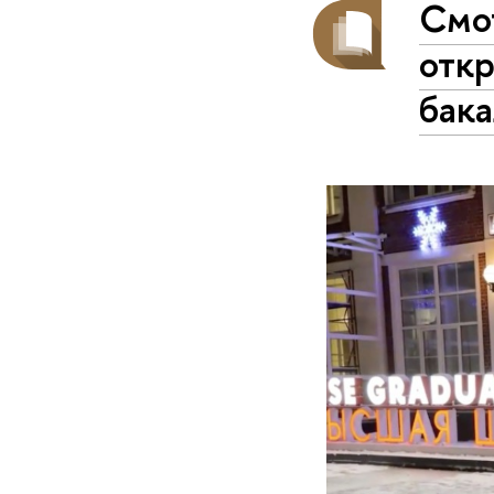
Смо
отк
бак