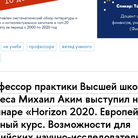
не учеба
профессора
взгляд ученого
фессор практики Высшей шк
неса Михаил Аким выступил н
наре «Horizon 2020. Европе
еный курс. Возможности для
ийских научно-исследовател