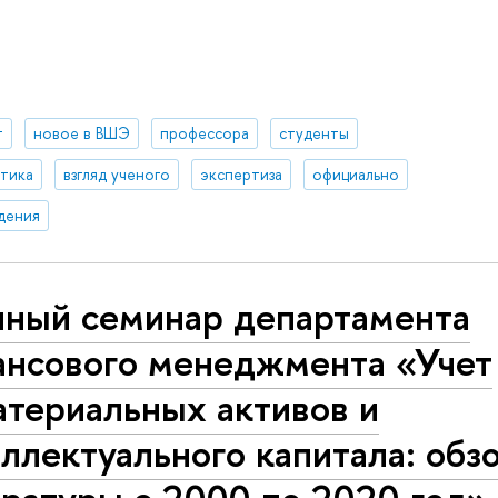
т
новое в ВШЭ
профессора
студенты
итика
взгляд ученого
экспертиза
официально
дения
чный семинар департамента
ансового менеджмента «Учет
атериальных активов и
ллектуального капитала: обз