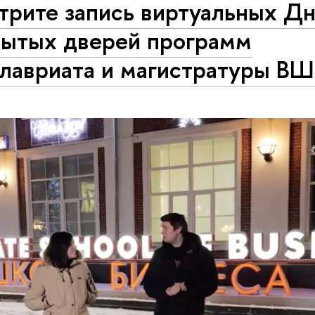
трите запись виртуальных Д
рытых дверей программ
алавриата и магистратуры В