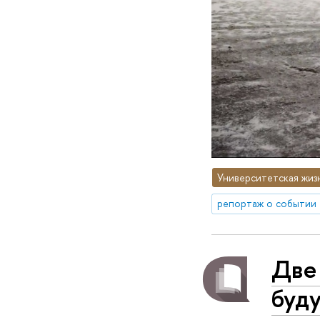
Университетская жиз
репортаж о событии
Две
буд