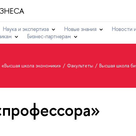
ЗНЕСА
Наука и экспертиза
Новые знания
Новости 
никам
Бизнес-партнерам
т «Высшая школа экономики»
Факультеты
Высшая школа б
«профессора»