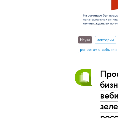
Наука
лектории
репортаж о событии
Про
биз
веби
зел
росс