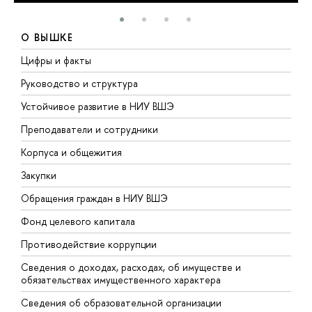
О ВЫШКЕ
Цифры и факты
Л
Руководство и структура
Д
Устойчивое развитие в НИУ ВШЭ
О
Преподаватели и сотрудники
П
Корпуса и общежития
В
Закупки
П
Обращения граждан в НИУ ВШЭ
А
Фонд целевого капитала
Д
Противодействие коррупции
Ц
Сведения о доходах, расходах, об имуществе и
Б
обязательствах имущественного характера
О
Сведения об образовательной организации