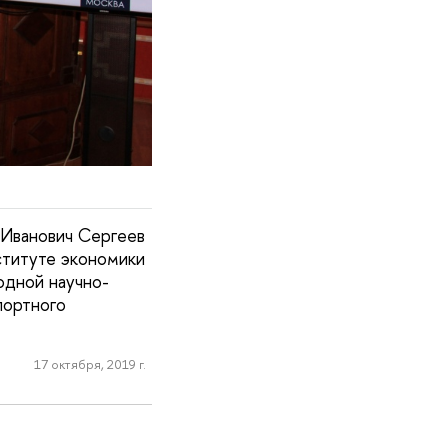
 Иванович Сергеев
ституте экономики
одной научно-
портного
17 октября, 2019 г.