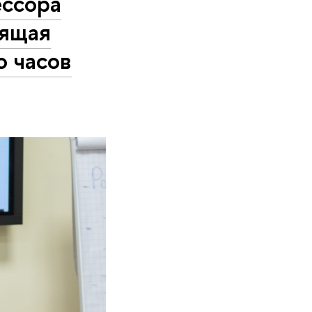
ессора
оящая
о часов