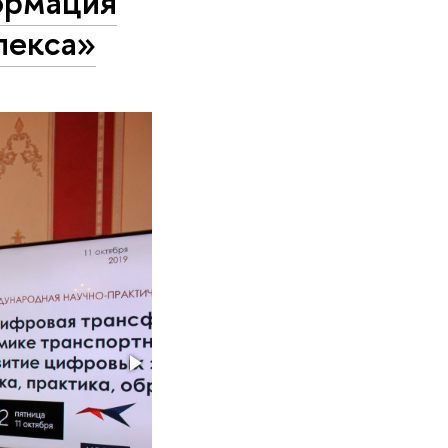
ормация
лекса»