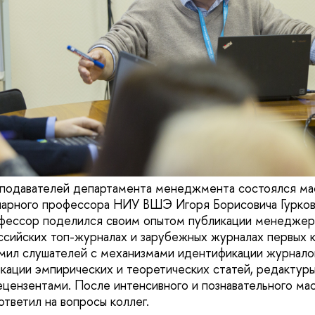
подавателей департамента менеджмента состоялся маст
арного профессора НИУ ВШЭ Игоря Борисовича Гуркова
офессор поделился своим опытом публикации менеджер
ссийских топ-журналах и зарубежных журналах первых к
мил слушателей с механизмами идентификации журнало
икации эмпирических и теоретических статей, редактур
рецензентами. После интенсивного и познавательного ма
ответил на вопросы коллег.