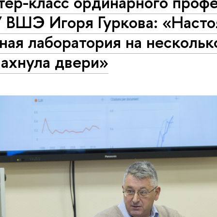
тер-класс ординарного проф
 ВШЭ Игоря Гуркова: «Наст
ная лаборатория на нескольк
пахнула двери»