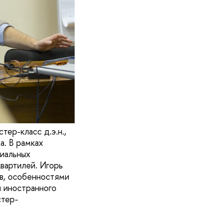
ер-класс д.э.н.,
. В рамках
иальных
вартилей. Игорь
в, особенностями
ы иностранного
стер-