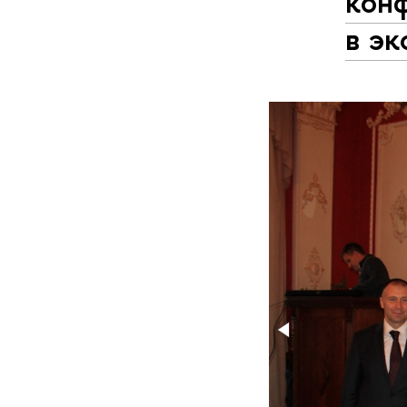
кон
в э