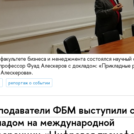
 факультете бизнеса и менеджмента состоялся научный 
профессор Фуад Алескеров с докладом: «Прикладные р
 Алескерова».
а
репортаж о событии
подаватели ФБМ выступили 
ладом на международной