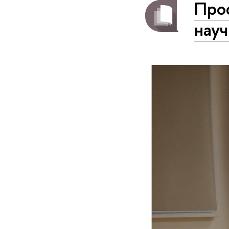
Про
нау