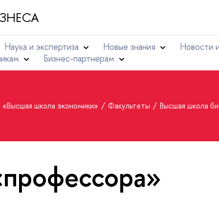
ЗНЕСА
Наука и экспертиза
Новые знания
Новости 
никам
Бизнес-партнерам
т «Высшая школа экономики»
Факультеты
Высшая школа б
«профессора»