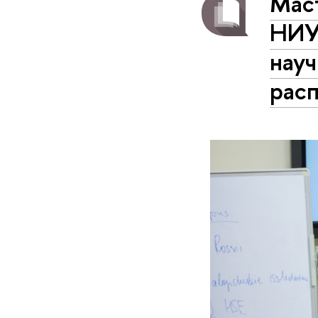
Мас
НИУ
науч
рас