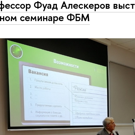
фессор Фуад Алескеров выст
чном семинаре ФБМ