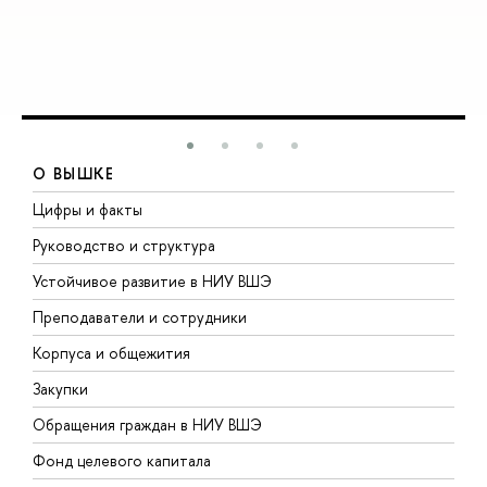
О ВЫШКЕ
Цифры и факты
Л
Руководство и структура
Д
Устойчивое развитие в НИУ ВШЭ
О
Преподаватели и сотрудники
П
Корпуса и общежития
В
Закупки
П
Обращения граждан в НИУ ВШЭ
А
Фонд целевого капитала
Д