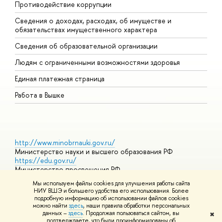
Противодействие коррупции
Ц
Сведения о доходах, расходах, об имуществе и
Б
обязательствах имущественного характера
О
Сведения об образовательной организации
О
Людям с ограниченными возможностями здоровья
Единая платежная страница
Работа в Вышке
http://www.minobrnauki.gov.ru/
Министерство науки и высшего образования РФ
https://edu.gov.ru/
Министерство просвещения РФ
https://elearning.hse.ru/mooc
Мы используем файлы cookies для улучшения работы сайта
Массовые открытые онлайн-курсы
НИУ ВШЭ и большего удобства его использования. Более
подробную информацию об использовании файлов cookies
можно найти
здесь
, наши правила обработки персональных
данных –
здесь
. Продолжая пользоваться сайтом, вы
✖
© НИУ ВШЭ 1993–2026
Адреса и контакты
Условия
подтверждаете, что были проинформированы об