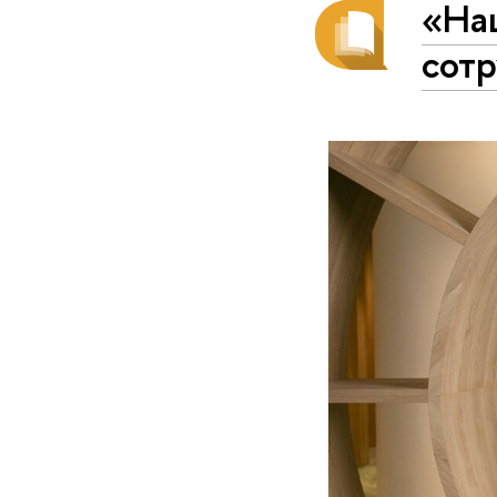
«На
сотр