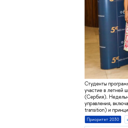
Студенты програм
участие в летней 
(Сербия). Недельн
управления, включ
transition) и прин
Приоритет 2030