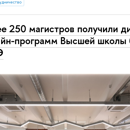
удничество
ее 250 магистров получили 
айн-программ Высшей школы 
Э