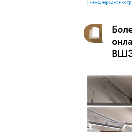
международное сотр
Бол
онл
ВШ