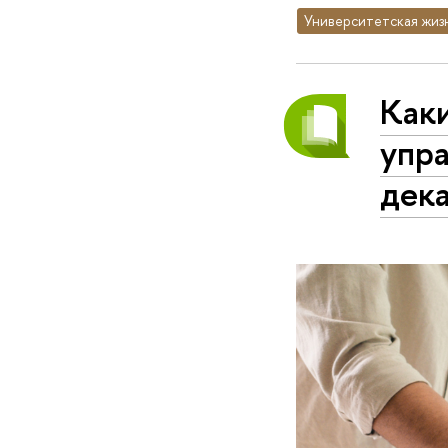
Университетская жиз
Как
упра
дек