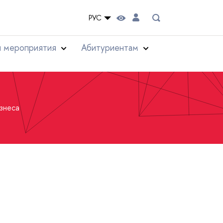
РУС
и мероприятия
Абитуриентам
знеса