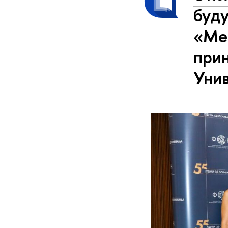
буд
«Ме
прин
Уни