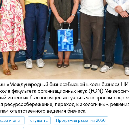
мы «Международный бизнес»Высшей школы бизнеса Н
школе факультета организационных наук (FON) Университ
ый интенсив был посвящен актуальным вопросам совре
ая ресурсосбережение, переход к экологичным решени
ципам ответственного ведения бизнеса.
идеи и опыт
студенты
Программа развития 2030