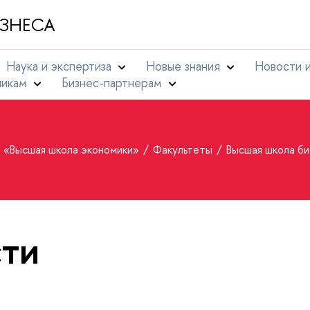
ЗНЕСА
Наука и экспертиза
Новые знания
Новости 
никам
Бизнес-партнерам
т «Высшая школа экономики»
Факультеты
Высшая школа би
ти