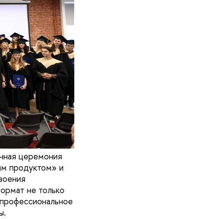
нная церемония
ым продуктом» и
воения
формат не только
е профессиональное
ы.