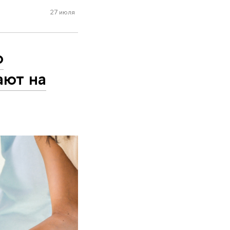
27 июля
о
ают на