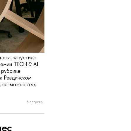
еса, запустила
премии TECH & AI
 рубрике
на Ревдинском
ых возможностях
3 августа
нес