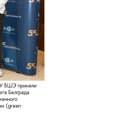
ИУ ВШЭ приняли
ета Белграда
менного
ям (green