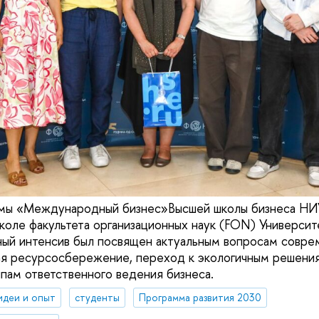
мы «Международный бизнес»Высшей школы бизнеса Н
школе факультета организационных наук (FON) Университ
ый интенсив был посвящен актуальным вопросам совре
ая ресурсосбережение, переход к экологичным решени
ципам ответственного ведения бизнеса.
идеи и опыт
студенты
Программа развития 2030