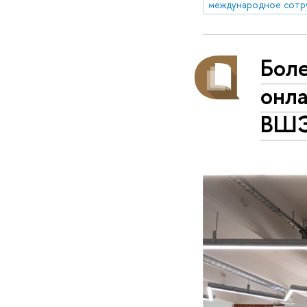
международное сотр
Бол
онл
ВШ