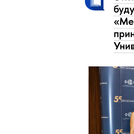
буд
«Ме
прин
Уни