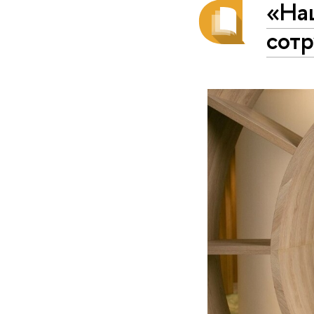
«На
сотр