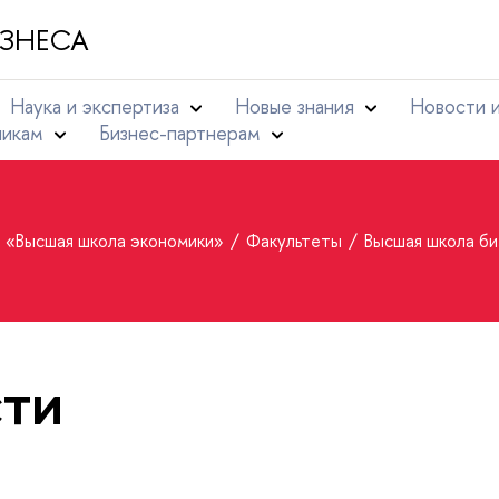
ЗНЕСА
Наука и экспертиза
Новые знания
Новости 
никам
Бизнес-партнерам
т «Высшая школа экономики»
Факультеты
Высшая школа би
ти