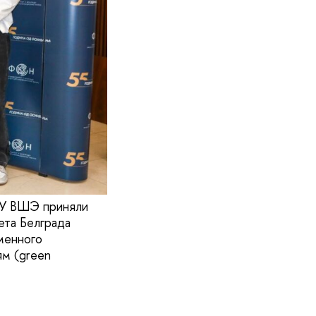
ИУ ВШЭ приняли
ета Белграда
менного
ям (green