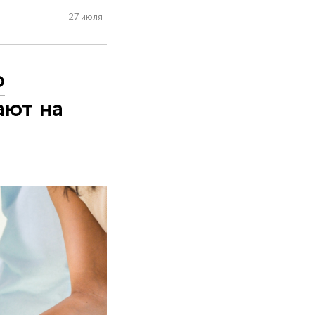
27 июля
о
ают на