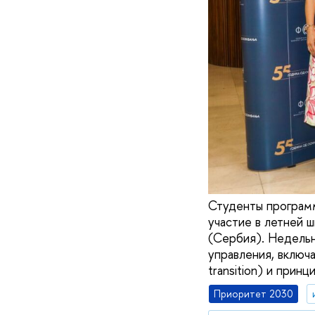
Студенты програм
участие в летней 
(Сербия). Недельн
управления, включ
transition) и прин
Приоритет 2030