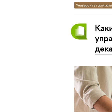
Университетская жиз
Как
упра
дек