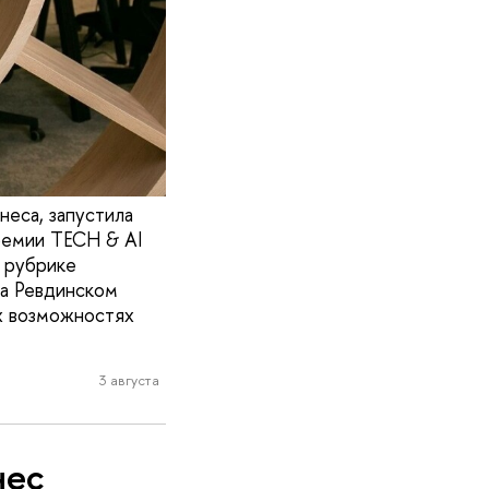
еса, запустила
премии TECH & AI
 рубрике
на Ревдинском
ых возможностях
3 августа
нес