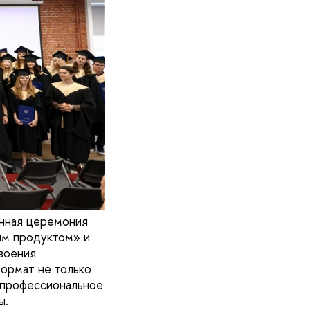
нная церемония
ым продуктом» и
воения
формат не только
е профессиональное
ы.