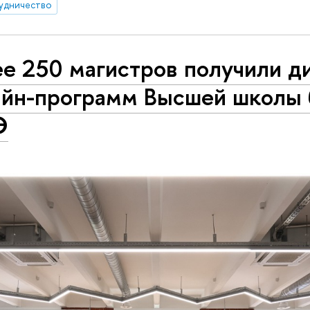
удничество
ее 250 магистров получили 
айн-программ Высшей школы 
Э