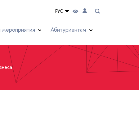
РУС
и мероприятия
Абитуриентам
знеса