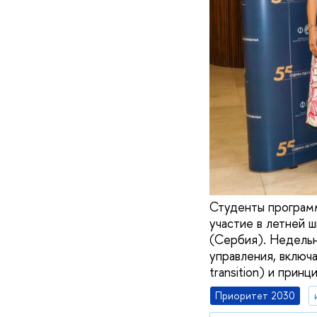
Студенты програм
участие в летней 
(Сербия). Недельн
управления, включ
transition) и прин
Приоритет 2030