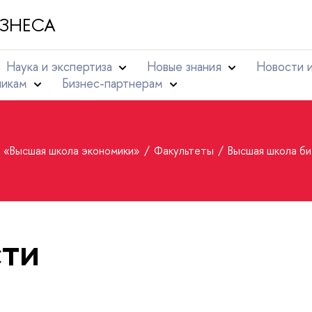
ЗНЕСА
Наука и экспертиза
Новые знания
Новости 
никам
Бизнес-партнерам
т «Высшая школа экономики»
Факультеты
Высшая школа би
ти