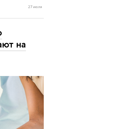
27 июля
о
ают на