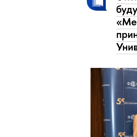
буд
«Ме
прин
Уни