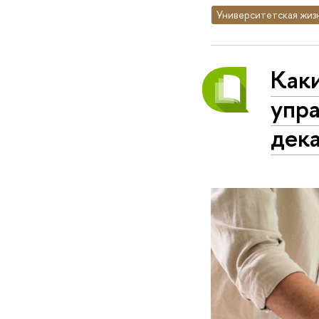
Университетская жиз
Как
упра
дек