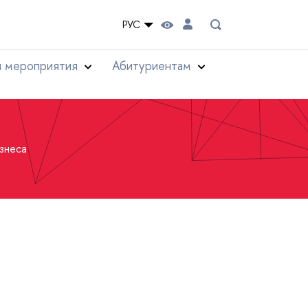
РУС
и мероприятия
Абитуриентам
знеса