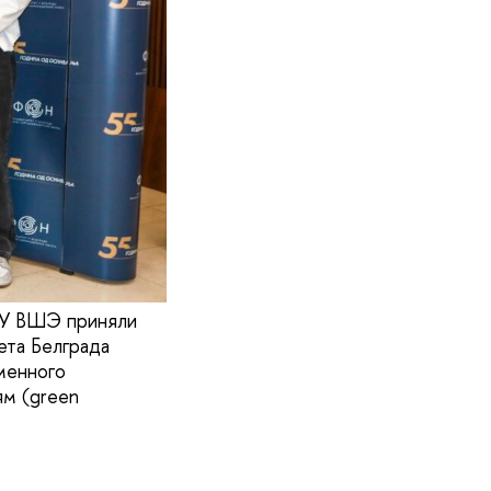
ИУ ВШЭ приняли
ета Белграда
менного
ям (green