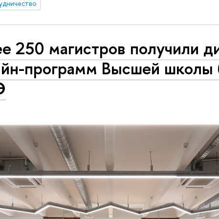
удничество
ее 250 магистров получили 
айн-программ Высшей школы 
Э