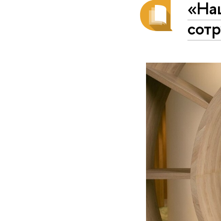
«На
сотр