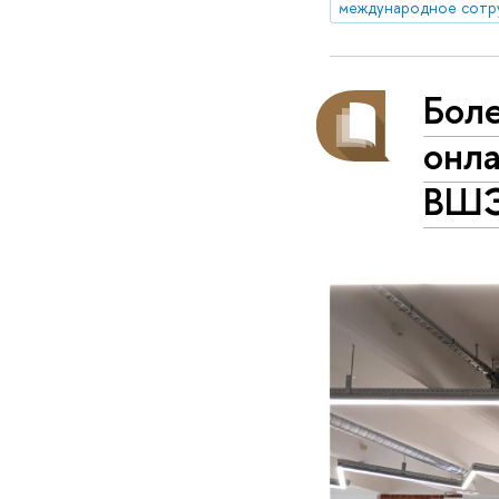
международное сотр
Бол
онл
ВШ