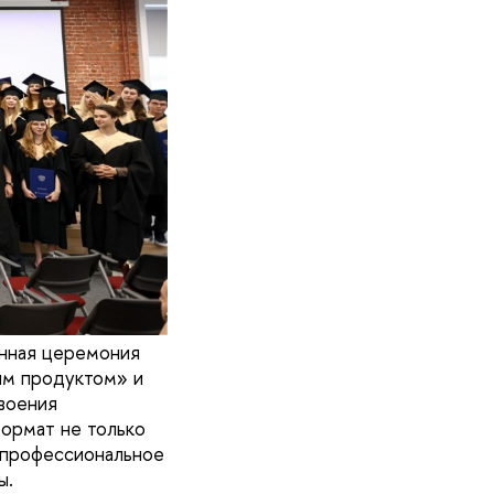
нная церемония
ым продуктом» и
воения
формат не только
е профессиональное
ы.