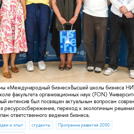
мы «Международный бизнес»Высшей школы бизнеса Н
школе факультета организационных наук (FON) Университ
ый интенсив был посвящен актуальным вопросам совре
ая ресурсосбережение, переход к экологичным решени
ципам ответственного ведения бизнеса.
идеи и опыт
студенты
Программа развития 2030