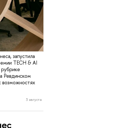
еса, запустила
премии TECH & AI
 рубрике
на Ревдинском
ых возможностях
3 августа
нес