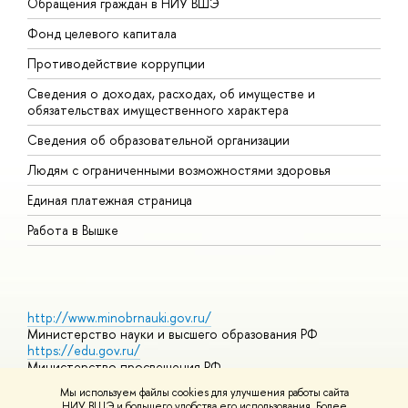
Обращения граждан в НИУ ВШЭ
А
Фонд целевого капитала
Д
Противодействие коррупции
Ц
Сведения о доходах, расходах, об имуществе и
Б
обязательствах имущественного характера
О
Сведения об образовательной организации
О
Людям с ограниченными возможностями здоровья
Единая платежная страница
Работа в Вышке
http://www.minobrnauki.gov.ru/
Министерство науки и высшего образования РФ
https://edu.gov.ru/
Министерство просвещения РФ
https://elearning.hse.ru/mooc
Мы используем файлы cookies для улучшения работы сайта
Массовые открытые онлайн-курсы
НИУ ВШЭ и большего удобства его использования. Более