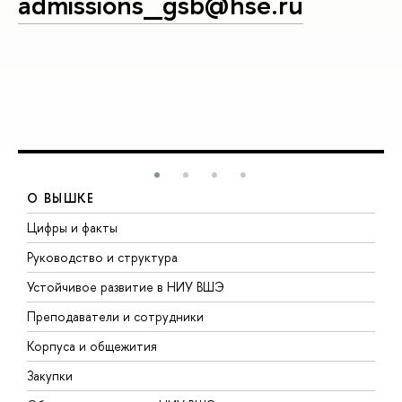
admissions_gsb@hse.ru
О ВЫШКЕ
Цифры и факты
Л
Руководство и структура
Д
Устойчивое развитие в НИУ ВШЭ
О
Преподаватели и сотрудники
П
Корпуса и общежития
В
Закупки
П