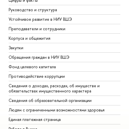
Цифры и факты
Л
Руководство и структура
Д
Устойчивое развитие в НИУ ВШЭ
О
Преподаватели и сотрудники
П
Корпуса и общежития
В
Закупки
П
Обращения граждан в НИУ ВШЭ
А
Фонд целевого капитала
Д
Противодействие коррупции
Ц
Сведения о доходах, расходах, об имуществе и
Б
обязательствах имущественного характера
О
Сведения об образовательной организации
О
Людям с ограниченными возможностями здоровья
Единая платежная страница
Работа в Вышке