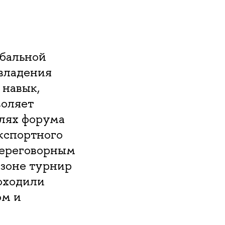
обальной
 владения
 навык,
воляет
олях форума
кспортного
переговорным
езоне турнир
оходили
ом и