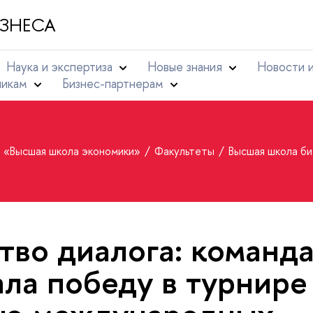
ЗНЕСА
Наука и экспертиза
Новые знания
Новости 
никам
Бизнес-партнерам
т «Высшая школа экономики»
Факультеты
Высшая школа б
тво диалога: команд
ла победу в турнире