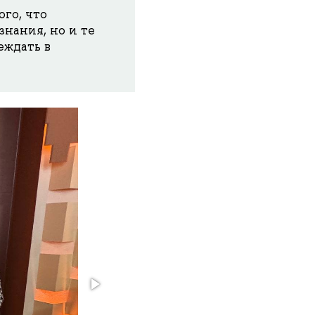
ого, что
нания, но и те
еждать в