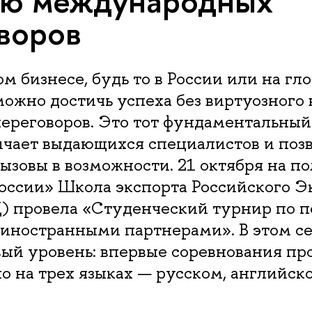
ию международных
воров
м бизнесе, будь то в России или на гл
можно достичь успеха без виртуозного
ереговоров. Это тот фундаментальный
ичает выдающихся специалистов и поз
ызовы в возможности. 21 октября на п
России» Школа экспорта Российского Э
) провела «Студенческий турнир по 
 иностранными партнерами». В этом с
вый уровень: впервые соревнования пр
 на трех языках — русском, английск