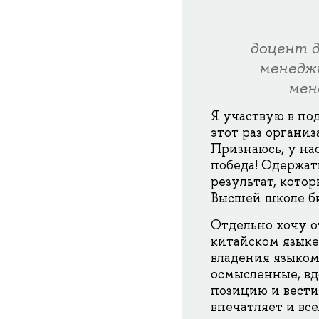
доцент 
менедж
мен
Я участвую в по
этот раз органи
Признаюсь, у на
победа! Одержат
результат, кото
Высшей школе б
Отдельно хочу о
китайском языке
владения языком
осмысленные, вд
позицию и вести
впечатляет и вс