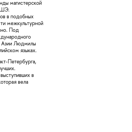
анды магистерской
ВШЭ.
тов в подобных
сти межкультурной
вно. Под
ждународного
в Азии Людмилы
лийском языках.
нкт-Петербурга,
лучших.
 выступивших в
оторая вела