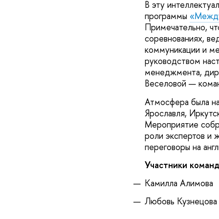
В эту интеллектуа
программы
«Межд
Примечательно, чт
соревнованиях, в
коммуникации и м
руководством наст
менеджмента, дир
Веселовой — коман
Атмосфера была на
Ярославля, Иркутск
Мероприятие собра
роли экспертов и 
переговоры на англ
Участники команд
Камилла Алимова
Любовь Кузнецов