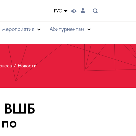
РУС
и мероприятия
Абитуриентам
изнеса
Новости
а ВШБ
 по