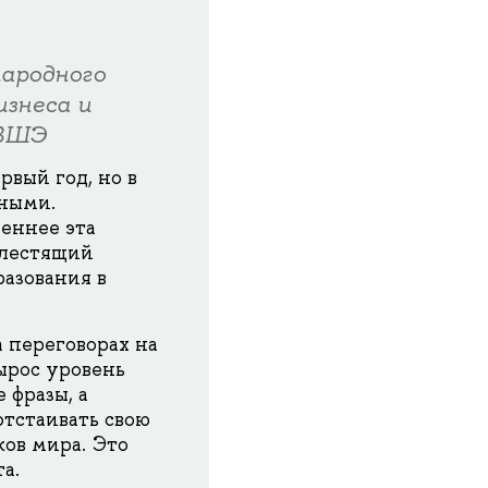
ародного
знеса и
 ВШЭ
вый год, но в
тными.
ценнее эта
блестящий
разования в
 переговорах на
ырос уровень
 фразы, а
тстаивать свою
ов мира. Это
а.