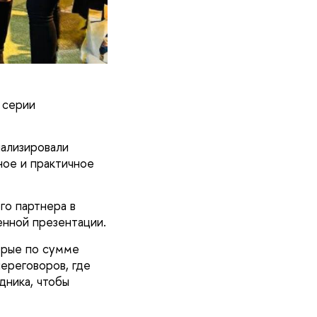
 серии
ализировали
ное и практичное
го партнера в
енной презентации.
орые по сумме
переговоров, где
дника, чтобы