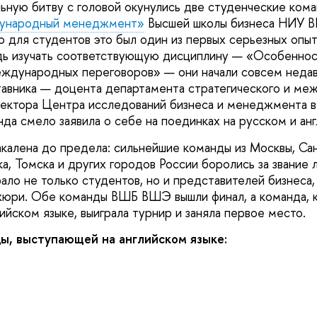
льную битву с головой окунулись две студенческие ком
ународный менеджмент»
Высшей школы бизнеса НИУ 
о для студентов это был один из первых серьезных опы
едь изучать соответствующую дисциплину — «Особенно
еждународных переговоров» — они начали совсем неда
авника — доцента департамента стратегического и ме
ектора Центра исследований бизнеса и менеджмента 
да смело заявила о себе на поединках на русском и анг
калена до предела: сильнейшие команды из Москвы, Са
а, Томска и других городов России боролись за звание 
ло не только студентов, но и представителей бизнеса,
жюри. Обе команды ВШБ ВШЭ вышли финал, а команда, к
ийском языке, выиграла турнир и заняла первое место.
ы, выступающей на английском языке:
а