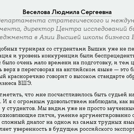
Веселова Людмила Сергеевна
департамента стратегического и междун
мента, директор Центра исследований би
еджмента в Азии Высшей школы бизнеса
добных турнирах со студентами Вышки уже не пер
зация и уровень конкуренции были беспрецеден
с было очень мало времени на подготовку, и тем 
ь верх в переговорах на английском языке — это 
рый красноречиво говорит о высоком стандарте об
изнеса ВШЭ.
тметить, что мне посчастливилось быть судьей на
. И я с огромным удовольствием наблюдала, как в
 у студентов. Мы видим уже не просто заученные
охновляющие питчи, умение аргументированно о
 сложный диалог на одном из самых трудных язык
еляет уверенность в будущем российского экспорт