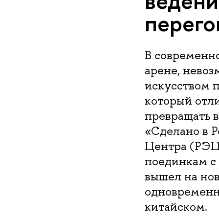
веден
перего
В современно
арене, невоз
искусством п
который отл
превращать в
«Сделано в 
Центра (РЭЦ
поединкам с
вышел на но
одновременно
китайском.