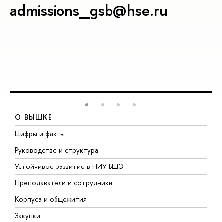
admissions_gsb@hse.ru
О ВЫШКЕ
Цифры и факты
Л
Руководство и структура
Д
Устойчивое развитие в НИУ ВШЭ
О
Преподаватели и сотрудники
П
Корпуса и общежития
В
Закупки
П