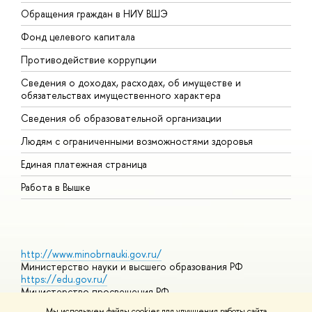
Обращения граждан в НИУ ВШЭ
А
Фонд целевого капитала
Д
Противодействие коррупции
Ц
Сведения о доходах, расходах, об имуществе и
Б
обязательствах имущественного характера
О
Сведения об образовательной организации
О
Людям с ограниченными возможностями здоровья
Единая платежная страница
Работа в Вышке
http://www.minobrnauki.gov.ru/
Министерство науки и высшего образования РФ
https://edu.gov.ru/
Министерство просвещения РФ
https://elearning.hse.ru/mooc
Мы используем файлы cookies для улучшения работы сайта