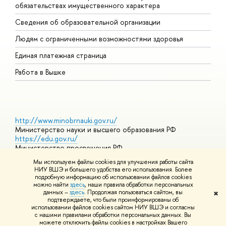
обязательствах имущественного характера
О
Сведения об образовательной организации
О
Людям с ограниченными возможностями здоровья
Единая платежная страница
Работа в Вышке
http://www.minobrnauki.gov.ru/
Министерство науки и высшего образования РФ
https://edu.gov.ru/
Министерство просвещения РФ
https://elearning.hse.ru/mooc
Мы используем файлы cookies для улучшения работы сайта
Массовые открытые онлайн-курсы
НИУ ВШЭ и большего удобства его использования. Более
подробную информацию об использовании файлов cookies
можно найти
здесь
, наши правила обработки персональных
данных –
здесь
. Продолжая пользоваться сайтом, вы
✖
© НИУ ВШЭ 1993–2026
Адреса и контакты
Условия
подтверждаете, что были проинформированы об
использования материалов
Политика конфиденциальности
Карта
использовании файлов cookies сайтом НИУ ВШЭ и согласны
сайта
с нашими правилами обработки персональных данных. Вы
Шрифты HSE Sans и HSE Slab разработаны в
Школе дизайна НИУ
можете отключить файлы cookies в настройках Вашего