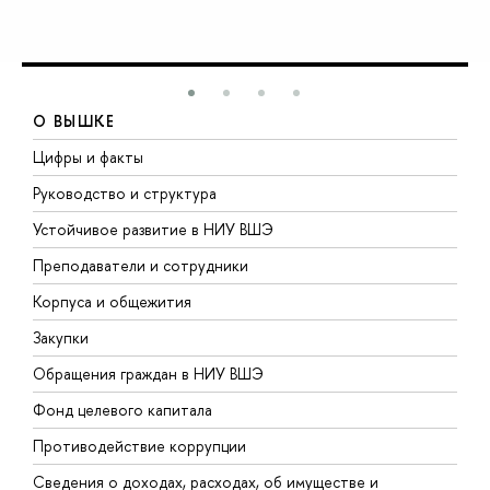
О ВЫШКЕ
Цифры и факты
Л
Руководство и структура
Д
Устойчивое развитие в НИУ ВШЭ
О
Преподаватели и сотрудники
П
Корпуса и общежития
В
Закупки
П
Обращения граждан в НИУ ВШЭ
А
Фонд целевого капитала
Д
Противодействие коррупции
Ц
Сведения о доходах, расходах, об имуществе и
Б