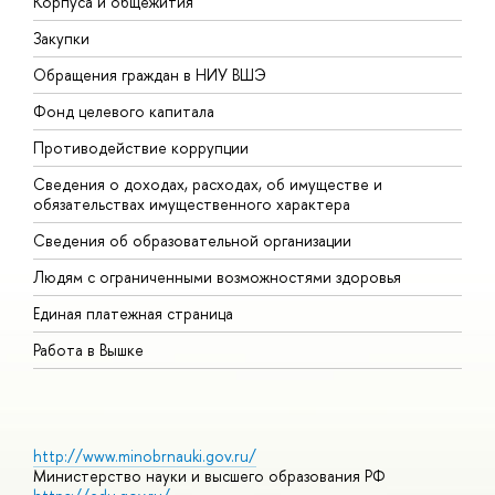
Корпуса и общежития
В
Закупки
П
Обращения граждан в НИУ ВШЭ
А
Фонд целевого капитала
Д
Противодействие коррупции
Ц
Сведения о доходах, расходах, об имуществе и
Б
обязательствах имущественного характера
О
Сведения об образовательной организации
О
Людям с ограниченными возможностями здоровья
Единая платежная страница
Работа в Вышке
http://www.minobrnauki.gov.ru/
Министерство науки и высшего образования РФ