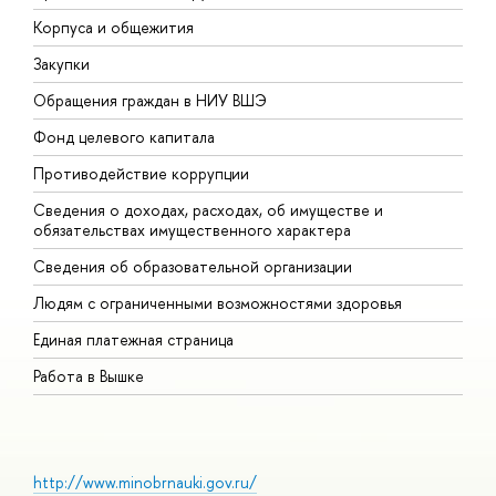
Корпуса и общежития
В
Закупки
П
Обращения граждан в НИУ ВШЭ
А
Фонд целевого капитала
Д
Противодействие коррупции
Ц
Сведения о доходах, расходах, об имуществе и
Б
обязательствах имущественного характера
О
Сведения об образовательной организации
О
Людям с ограниченными возможностями здоровья
Единая платежная страница
Работа в Вышке
http://www.minobrnauki.gov.ru/