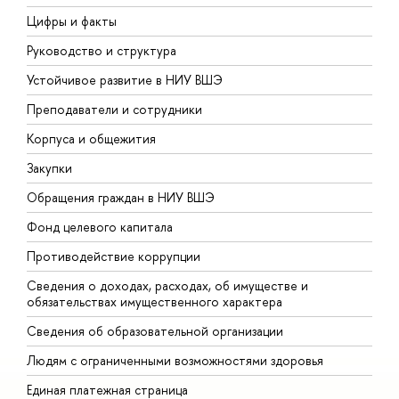
Цифры и факты
Л
Руководство и структура
Д
Устойчивое развитие в НИУ ВШЭ
О
Преподаватели и сотрудники
П
Корпуса и общежития
В
Закупки
П
Обращения граждан в НИУ ВШЭ
А
Фонд целевого капитала
Д
Противодействие коррупции
Ц
Сведения о доходах, расходах, об имуществе и
Б
обязательствах имущественного характера
О
Сведения об образовательной организации
О
Людям с ограниченными возможностями здоровья
Единая платежная страница