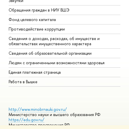
Закупки
П
Обращения граждан в НИУ ВШЭ
А
Фонд целевого капитала
Д
Противодействие коррупции
Ц
Сведения о доходах, расходах, об имуществе и
Б
обязательствах имущественного характера
О
Сведения об образовательной организации
О
Людям с ограниченными возможностями здоровья
Единая платежная страница
Работа в Вышке
http://www.minobrnauki.gov.ru/
Министерство науки и высшего образования РФ
https://edu.gov.ru/
Министерство просвещения РФ