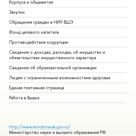
Корпуса и общежития
В
Закупки
П
Обращения граждан в НИУ ВШЭ
А
Фонд целевого капитала
Д
Противодействие коррупции
Ц
Сведения о доходах, расходах, об имуществе и
Б
обязательствах имущественного характера
О
Сведения об образовательной организации
О
Людям с ограниченными возможностями здоровья
Единая платежная страница
Работа в Вышке
http://www.minobrnauki.gov.ru/
Министерство науки и высшего образования РФ