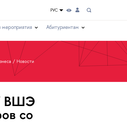
РУС
и мероприятия
Абитуриентам
изнеса
Новости
У ВШЭ
ров со