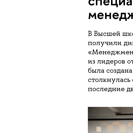
специа
менед
В Высшей шк
получили ди
«Менеджмент
из лидеров о
была создана
столкнулась
последние дв