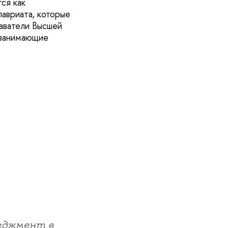
ся как
лавриата, которые
аватели Высшей
 занимающие
еджмент в