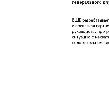
генерального ди
ВШБ разрабатывает
и привлекая партн
руководству прог
ситуацию с нехват
положительном кл