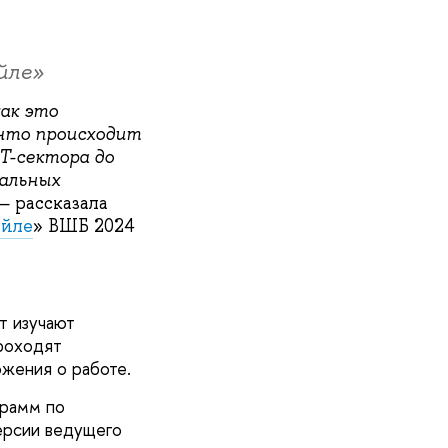
йле»
ак это
 что происходит
ИТ-сектора до
уальных
 — рассказала
ейле
» ВШБ 2024
т изучают
роходят
ожения о работе.
грамм по
ерсии ведущего