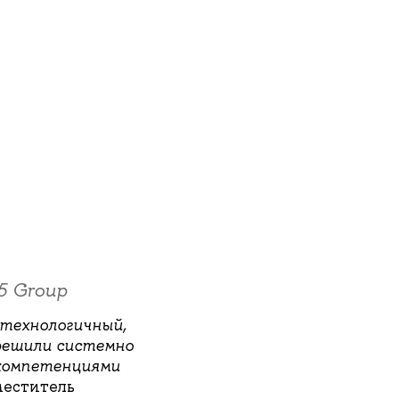
5 Group
 технологичный,
решили системно
 компетенциями
меститель