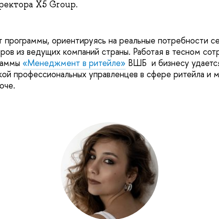
ректора X5 Group.
 программы, ориентируясь на реальные потребности с
еров из ведущих компаний страны. Работая в тесном сот
раммы
«Менеджмент в ритейле»
ВШБ и бизнесу удается
кой профессиональных управленцев в сфере ритейла и м
юче.