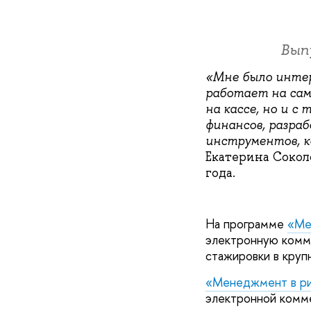
Вып
«Мне было интер
работает на сам
на кассе, но и с
финансов, разра
инструментов, к
Екатерина Сокол
года.
На программе
«Ме
электронную комме
стажировки в круп
«Менеджмент в р
электронной комме