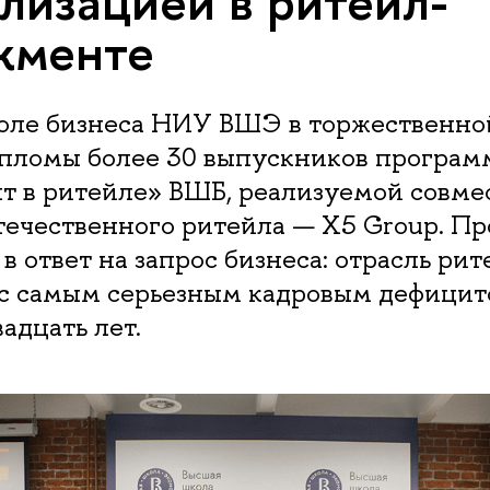
лизацией в ритейл-
жменте
оле бизнеса НИУ ВШЭ в торжественно
пломы более 30 выпускников програм
 в ритейле» ВШБ, реализуемой совме
течественного ритейла — X5 Group. П
 в ответ на запрос бизнеса: отрасль рит
 с самым серьезным кадровым дефицит
адцать лет.