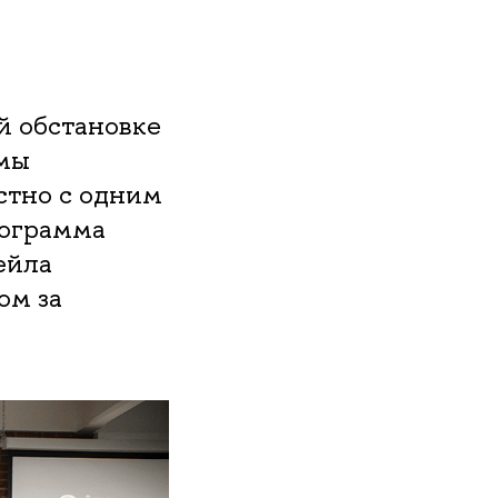
й обстановке
мы
стно с одним
рограмма
ейла
ом за