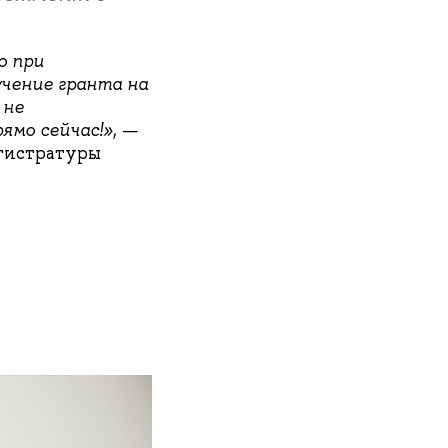
о при
учение гранта на
 не
ямо сейчас!»
, —
гистратуры