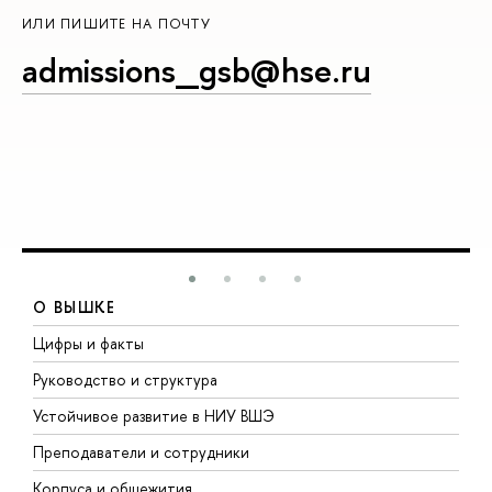
ИЛИ ПИШИТЕ НА ПОЧТУ
admissions_gsb@hse.ru
О ВЫШКЕ
Цифры и факты
Л
Руководство и структура
Д
Устойчивое развитие в НИУ ВШЭ
О
Преподаватели и сотрудники
П
Корпуса и общежития
В