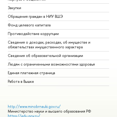
Закупки
П
Обращения граждан в НИУ ВШЭ
А
Фонд целевого капитала
Д
Противодействие коррупции
Ц
Сведения о доходах, расходах, об имуществе и
Б
обязательствах имущественного характера
О
Сведения об образовательной организации
О
Людям с ограниченными возможностями здоровья
Единая платежная страница
Работа в Вышке
http://www.minobrnauki.gov.ru/
Министерство науки и высшего образования РФ
https://edu.gov.ru/