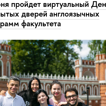
юня пройдет виртуальный Де
рытых дверей англоязычных
грамм факультета