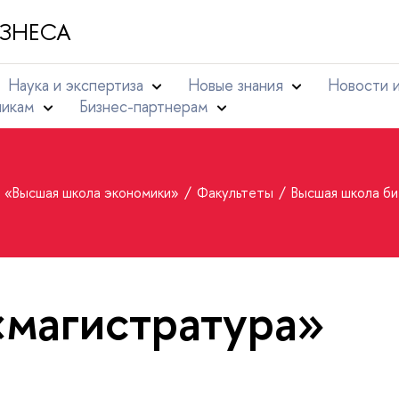
ЗНЕСА
Наука и экспертиза
Новые знания
Новости 
никам
Бизнес-партнерам
т «Высшая школа экономики»
Факультеты
Высшая школа б
«магистратура»