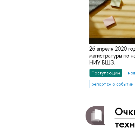
26 апреля 2020 го
магистратуры по н
НИУ ВШЭ.
Поступающим
но
репортаж о событии
Очк
тех