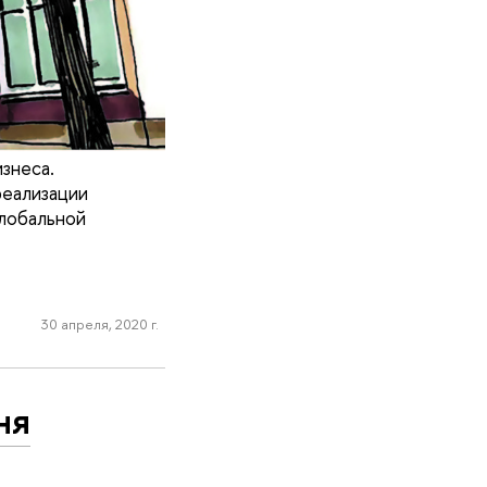
знеса.
еализации
лобальной
30 апреля, 2020 г.
ня