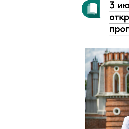
3 и
отк
про