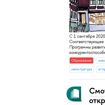
С 1 сентября 202
Соответствующее 
Программы развити
конкурентоспособн
Образование
нов
магистратура
вто
Смо
откр