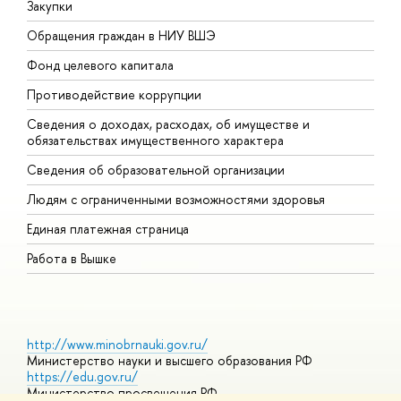
Закупки
П
Обращения граждан в НИУ ВШЭ
А
Фонд целевого капитала
Д
Противодействие коррупции
Ц
Сведения о доходах, расходах, об имуществе и
Б
обязательствах имущественного характера
О
Сведения об образовательной организации
О
Людям с ограниченными возможностями здоровья
Единая платежная страница
Работа в Вышке
http://www.minobrnauki.gov.ru/
Министерство науки и высшего образования РФ
https://edu.gov.ru/
Министерство просвещения РФ