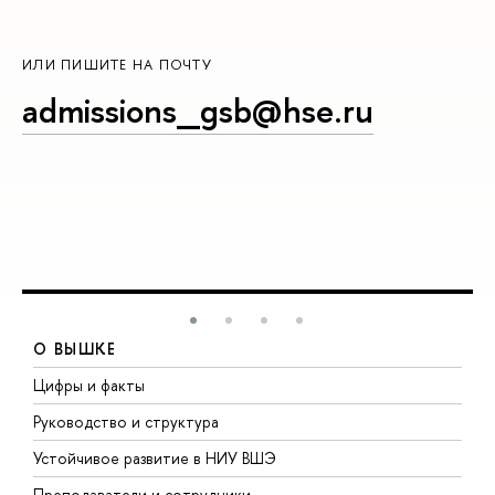
ИЛИ ПИШИТЕ НА ПОЧТУ
admissions_gsb@hse.ru
О ВЫШКЕ
Цифры и факты
Л
Руководство и структура
Д
Устойчивое развитие в НИУ ВШЭ
О
Преподаватели и сотрудники
П