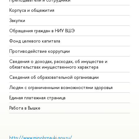
Корпуса и общежития
В
Закупки
П
Обращения граждан в НИУ ВШЭ
А
Фонд целевого капитала
Д
Противодействие коррупции
Ц
Сведения о доходах, расходах, об имуществе и
Б
обязательствах имущественного характера
О
Сведения об образовательной организации
О
Людям с ограниченными возможностями здоровья
Единая платежная страница
Работа в Вышке
http://www.minobrnauki.gov.ru/