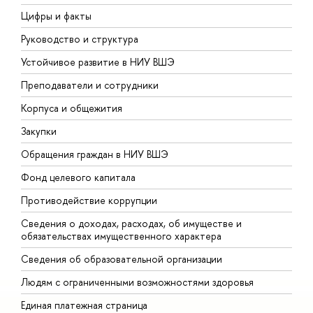
Цифры и факты
Л
Руководство и структура
Д
Устойчивое развитие в НИУ ВШЭ
О
Преподаватели и сотрудники
П
Корпуса и общежития
В
Закупки
П
Обращения граждан в НИУ ВШЭ
А
Фонд целевого капитала
Д
Противодействие коррупции
Ц
Сведения о доходах, расходах, об имуществе и
Б
обязательствах имущественного характера
О
Сведения об образовательной организации
О
Людям с ограниченными возможностями здоровья
Единая платежная страница