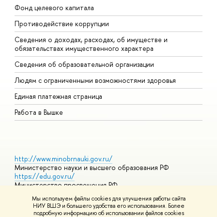
Фонд целевого капитала
Д
Противодействие коррупции
Ц
Сведения о доходах, расходах, об имуществе и
Б
обязательствах имущественного характера
О
Сведения об образовательной организации
О
Людям с ограниченными возможностями здоровья
Единая платежная страница
Работа в Вышке
http://www.minobrnauki.gov.ru/
Министерство науки и высшего образования РФ
https://edu.gov.ru/
Министерство просвещения РФ
https://elearning.hse.ru/mooc
Мы используем файлы cookies для улучшения работы сайта
Массовые открытые онлайн-курсы
НИУ ВШЭ и большего удобства его использования. Более
подробную информацию об использовании файлов cookies