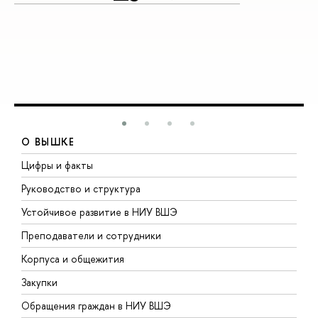
О ВЫШКЕ
Цифры и факты
Л
Руководство и структура
Д
Устойчивое развитие в НИУ ВШЭ
О
Преподаватели и сотрудники
П
Корпуса и общежития
В
Закупки
П
Обращения граждан в НИУ ВШЭ
А