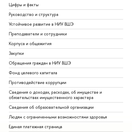
Цифры и факты
Л
Руководство и структура
Д
Устойчивое развитие в НИУ ВШЭ
О
Преподаватели и сотрудники
П
Корпуса и общежития
В
Закупки
П
Обращения граждан в НИУ ВШЭ
А
Фонд целевого капитала
Д
Противодействие коррупции
Ц
Сведения о доходах, расходах, об имуществе и
Б
обязательствах имущественного характера
О
Сведения об образовательной организации
О
Людям с ограниченными возможностями здоровья
Единая платежная страница