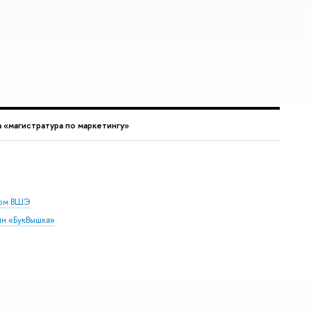
 «магистратура по маркетингу»
дом ВШЭ
ин «БукВышка»