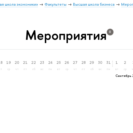
ая школа экономики»
Факультеты
Высшая школа бизнеса
Мероп
Мероприятия
0
18
19
20
21
22
23
24
25
26
27
28
29
30
31
1
2
вт
ср
чт
пт
сб
вс
пн
вт
ср
чт
пт
сб
вс
пн
вт
ср
Сентябрь 