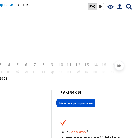
риятия
Тема
РУС
EN
3
4
5
6
7
8
9
10
11
12
13
14
15
16
17
18
чт
пт
сб
вс
пн
вт
ср
чт
пт
сб
вс
пн
вт
ср
чт
пт
2026
РУБРИКИ
Все мероприятия
Нашли
опечатку
?
Выделите её, нажмите Ctrl+Enter и