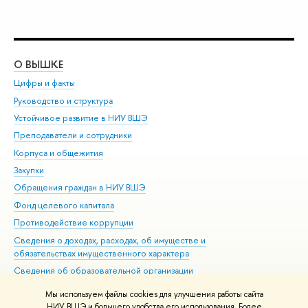
О ВЫШКЕ
ОБ
Цифры и факты
Ли
Руководство и структура
Дов
Устойчивое развитие в НИУ ВШЭ
Ол
Преподаватели и сотрудники
При
Корпуса и общежития
Вы
Закупки
При
Обращения граждан в НИУ ВШЭ
Ас
Фонд целевого капитала
До
Противодействие коррупции
Цен
Сведения о доходах, расходах, об имуществе и
Би
обязательствах имущественного характера
Об
Сведения об образовательной организации
Обр
Людям с ограниченными возможностями здоровья
Мы используем файлы cookies для улучшения работы сайта
Единая платежная страница
НИУ ВШЭ и большего удобства его использования. Более