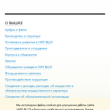
О ВЫШКЕ
ОБ
Цифры и факты
Ли
Руководство и структура
Дов
Устойчивое развитие в НИУ ВШЭ
Ол
Преподаватели и сотрудники
При
Корпуса и общежития
Вы
Закупки
При
Обращения граждан в НИУ ВШЭ
Ас
Фонд целевого капитала
До
Противодействие коррупции
Цен
Сведения о доходах, расходах, об имуществе и
Би
обязательствах имущественного характера
Об
Сведения об образовательной организации
Обр
Людям с ограниченными возможностями здоровья
Мы используем файлы cookies для улучшения работы сайта
Единая платежная страница
НИУ ВШЭ и большего удобства его использования. Более