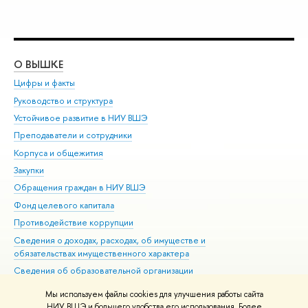
О ВЫШКЕ
ОБ
Цифры и факты
Ли
Руководство и структура
Дов
Устойчивое развитие в НИУ ВШЭ
Ол
Преподаватели и сотрудники
При
Корпуса и общежития
Вы
Закупки
При
Обращения граждан в НИУ ВШЭ
Ас
Фонд целевого капитала
До
Противодействие коррупции
Цен
Сведения о доходах, расходах, об имуществе и
Би
обязательствах имущественного характера
Об
Сведения об образовательной организации
Обр
Людям с ограниченными возможностями здоровья
Мы используем файлы cookies для улучшения работы сайта
Единая платежная страница
НИУ ВШЭ и большего удобства его использования. Более