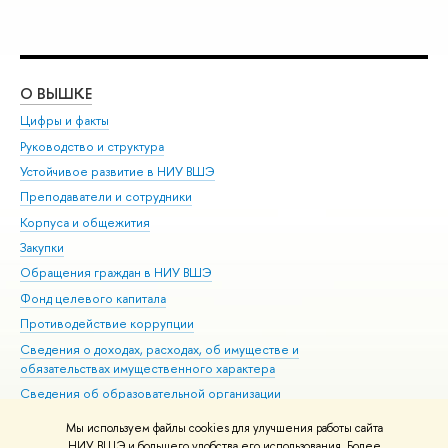
О ВЫШКЕ
ОБ
Цифры и факты
Ли
Руководство и структура
Дов
Устойчивое развитие в НИУ ВШЭ
Ол
Преподаватели и сотрудники
При
Корпуса и общежития
Вы
Закупки
При
Обращения граждан в НИУ ВШЭ
Ас
Фонд целевого капитала
До
Противодействие коррупции
Цен
Сведения о доходах, расходах, об имуществе и
Би
обязательствах имущественного характера
Об
Сведения об образовательной организации
Обр
Людям с ограниченными возможностями здоровья
Мы используем файлы cookies для улучшения работы сайта
Единая платежная страница
НИУ ВШЭ и большего удобства его использования. Более