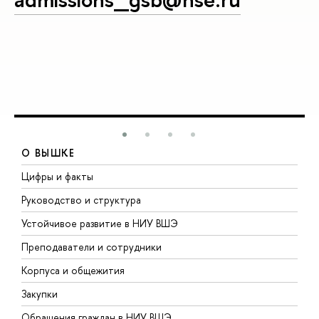
О ВЫШКЕ
Цифры и факты
Л
Руководство и структура
Д
Устойчивое развитие в НИУ ВШЭ
О
Преподаватели и сотрудники
П
Корпуса и общежития
В
Закупки
П
Обращения граждан в НИУ ВШЭ
А