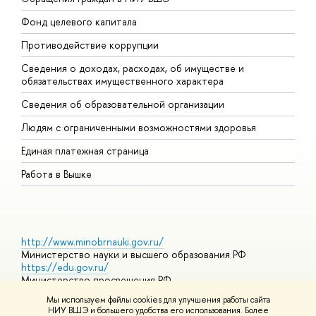
Фонд целевого капитала
Д
Противодействие коррупции
Ц
Сведения о доходах, расходах, об имуществе и
Б
обязательствах имущественного характера
О
Сведения об образовательной организации
О
Людям с ограниченными возможностями здоровья
Единая платежная страница
Работа в Вышке
http://www.minobrnauki.gov.ru/
Министерство науки и высшего образования РФ
https://edu.gov.ru/
Министерство просвещения РФ
https://elearning.hse.ru/mooc
Мы используем файлы cookies для улучшения работы сайта
Массовые открытые онлайн-курсы
НИУ ВШЭ и большего удобства его использования. Более