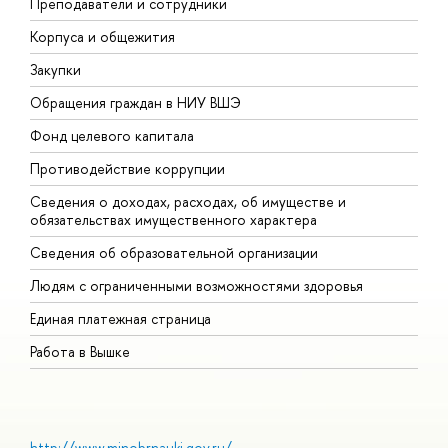
Преподаватели и сотрудники
П
Корпуса и общежития
ы
Закупки
П
Обращения граждан в НИУ ВШЭ
А
Фонд целевого капитала
Д
Противодействие коррупции
Ц
Сведения о доходах, расходах, об имуществе и
Б
обязательствах имущественного характера
О
Сведения об образовательной организации
О
Людям с ограниченными возможностями здоровья
Единая платежная страница
Работа в Вышке
http://www.minobrnauki.gov.ru/