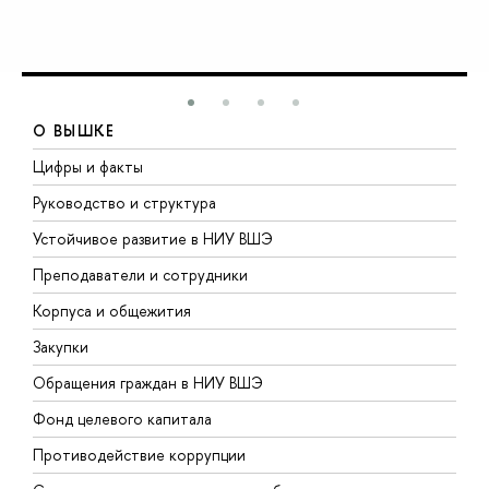
О ВЫШКЕ
Цифры и факты
Л
Руководство и структура
Д
Устойчивое развитие в НИУ ВШЭ
О
Преподаватели и сотрудники
П
Корпуса и общежития
В
Закупки
П
Обращения граждан в НИУ ВШЭ
А
Фонд целевого капитала
Д
Противодействие коррупции
Ц