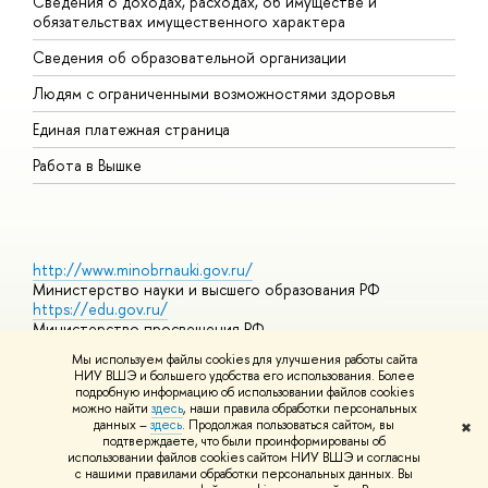
Сведения о доходах, расходах, об имуществе и
Б
обязательствах имущественного характера
О
Сведения об образовательной организации
О
Людям с ограниченными возможностями здоровья
Единая платежная страница
Работа в Вышке
http://www.minobrnauki.gov.ru/
Министерство науки и высшего образования РФ
https://edu.gov.ru/
Министерство просвещения РФ
https://elearning.hse.ru/mooc
Мы используем файлы cookies для улучшения работы сайта
Массовые открытые онлайн-курсы
НИУ ВШЭ и большего удобства его использования. Более
подробную информацию об использовании файлов cookies
можно найти
здесь
, наши правила обработки персональных
данных –
здесь
. Продолжая пользоваться сайтом, вы
✖
© НИУ ВШЭ 1993–2026
Адреса и контакты
Условия
подтверждаете, что были проинформированы об
использования материалов
Политика конфиденциальности
Карта
использовании файлов cookies сайтом НИУ ВШЭ и согласны
сайта
с нашими правилами обработки персональных данных. Вы
Шрифты HSE Sans и HSE Slab разработаны в
Школе дизайна НИУ