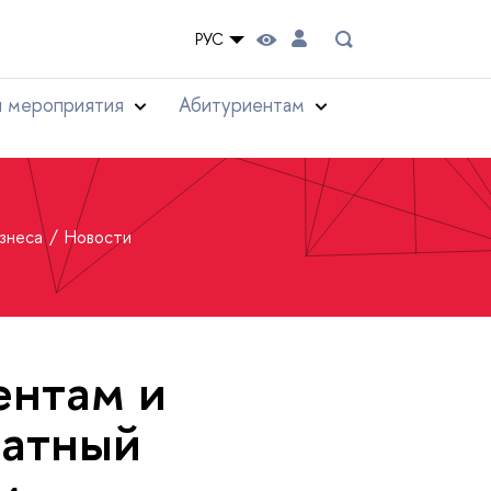
РУС
и мероприятия
Абитуриентам
изнеса
Новости
ентам и
латный