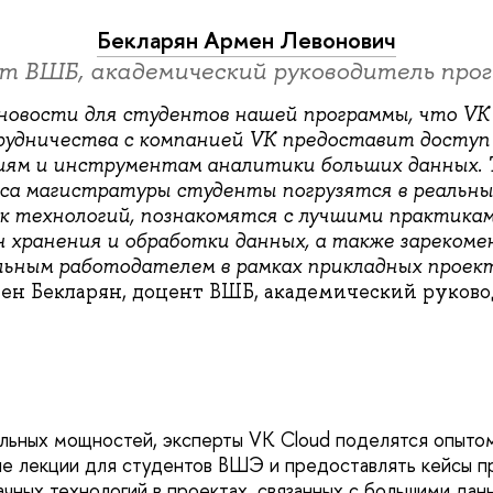
Бекларян Армен Левонович
т ВШБ, академический руководитель про
овости для студентов нашей программы, что VK 
удничества с компанией VK предоставит доступ
ям и инструментам аналитики больших данных. Т
урса магистратуры студенты погрузятся в реальн
 технологий, познакомятся с лучшими практика
ч хранения и обработки данных, а также зарекоме
ьным работодателем в рамках прикладных проек
н Бекларян, доцент ВШБ, академический руково
ьных мощностей, эксперты VK Cloud поделятся опытом
е лекции для студентов ВШЭ и предоставлять кейсы п
ачных технологий в проектах, связанных с большими дан