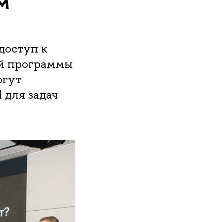
м
доступ к
ой программы
огут
 для задач