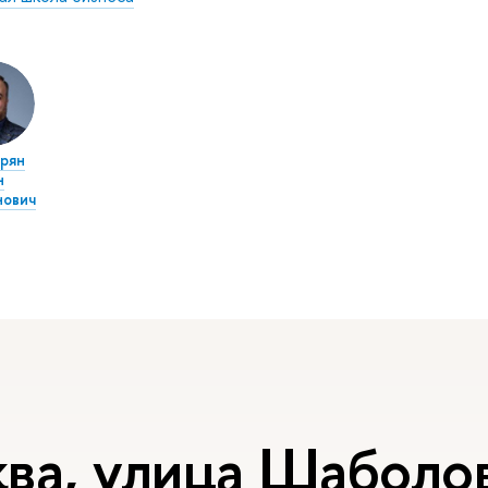
рян
н
нович
ва, улица Шаболов