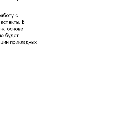
работу с
аспекты. В
 на основе
но будет
зации прикладных