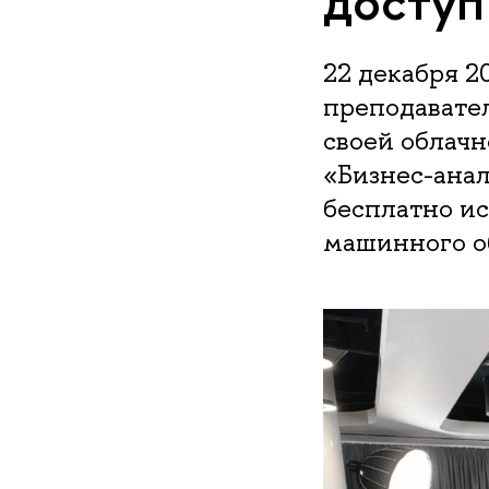
доступ
22 декабря 2
преподавате
своей облач
«Бизнес-ана
бесплатно ис
машинного о