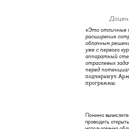
Доцен
«Это отличные н
расширения сотр
облачным решени
уже с первого к
аппаратный стек
отраслевых зада
перед потенциал
подчеркнул Арме
программы.
Помимо вычислител
проводить открыты
использования обл