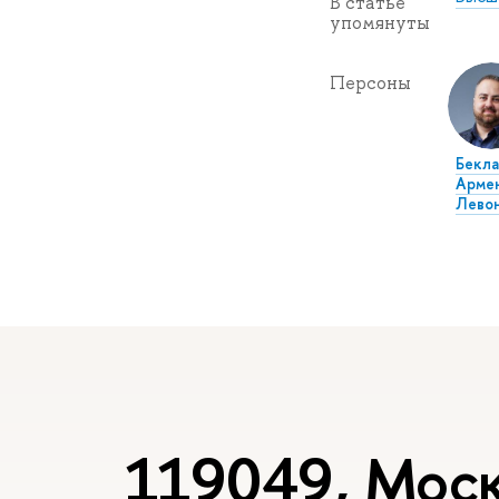
В статье
упомянуты
Персоны
Бекла
Арме
Лево
119049, Моск