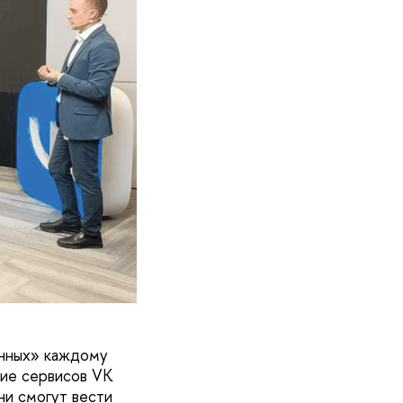
анных» каждому
ние сервисов VK
ни смогут вести