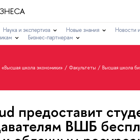
ЗНЕСА
Наука и экспертиза
Новые знания
Новости 
никам
Бизнес-партнерам
т «Высшая школа экономики»
Факультеты
Высшая школа б
ud предоставит студ
авателям ВШБ бесп