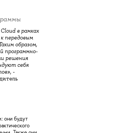
граммы
Cloud в рамках
 к передовым
аким образом,
ый программно-
ми решения
ндуют себя
тов»
, -
дитель
: они будут
рактического
ными. Также они