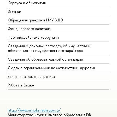
Корпуса и общежития
В
Закупки
П
Обращения граждан в НИУ ВШЭ
А
Фонд целевого капитала
Д
Противодействие коррупции
Ц
Сведения о доходах, расходах, об имуществе и
Б
обязательствах имущественного характера
О
Сведения об образовательной организации
О
Людям с ограниченными возможностями здоровья
Единая платежная страница
Работа в Вышке
http://www.minobrnauki.gov.ru/
Министерство науки и высшего образования РФ