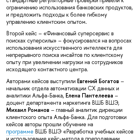
стандартные регуляторные проверки привели к
ограничению использования банковских продуктов,
и предложить подходы к более гибкому
управлению клиентским опытом.
Второй кейс – «Финансовый суперсервис в
поисках суперсилы» – фокусировался на вопросах
использования искусственного интеллекта для
непрерывного поиска инсайтов по клиентскому
опыту при увеличении нагрузки на сотрудников
исходящего контактного центра.
Авторами кейсов выступили
Евгений Богатов
–
начальник отдела автоматизации CX данных и
аналитики Альфа-Банка,
Елена Пантелеева
–
доцент департамента маркетинга ВШБ ВШЭ,
Михаил Романов
– главный аналитик дирекции
клиентского опыта Альфа-Банка. Для подготовки
кейсов авторы прошли обучение на
программе
ВШБ ВШЭ «Разработка учебных кейсов
и использование кейс-метода в преподавании