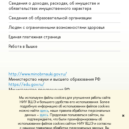
Сведения о доходах, расходах, об имуществе и
Б
обязательствах имущественного характера
О
Сведения об образовательной организации
О
Людям с ограниченными возможностями здоровья
Единая платежная страница
Работа в Вышке
http://www.minobrnauki.gov.ru/
Министерство науки и высшего образования РФ
https://edu.gov.ru/
Министерство просвещения РФ
https://elearning.hse.ru/mooc
Мы используем файлы cookies для улучшения работы сайта
Массовые открытые онлайн-курсы
НИУ ВШЭ и большего удобства его использования. Более
подробную информацию об использовании файлов cookies
можно найти
здесь
, наши правила обработки персональных
данных –
здесь
. Продолжая пользоваться сайтом, вы
✖
© НИУ ВШЭ 1993–2026
Адреса и контакты
Условия
подтверждаете, что были проинформированы об
использования материалов
Политика конфиденциальности
Карта
использовании файлов cookies сайтом НИУ ВШЭ и согласны
сайта
с нашими правилами обработки персональных данных. Вы