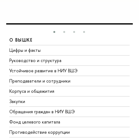
О ВЫШКЕ
Цифры и факты
Л
Руководство и структура
Д
Устойчивое развитие в НИУ ВШЭ
О
Преподаватели и сотрудники
П
Корпуса и общежития
В
Закупки
П
Обращения граждан в НИУ ВШЭ
А
Фонд целевого капитала
Д
Противодействие коррупции
Ц