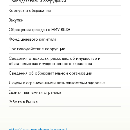
Преподаватели и сотрудники
П
Корпуса и общежития
В
Закупки
П
Обращения граждан в НИУ ВШЭ
А
Фонд целевого капитала
Д
Противодействие коррупции
Ц
Сведения о доходах, расходах, об имуществе и
Б
обязательствах имущественного характера
О
Сведения об образовательной организации
О
Людям с ограниченными возможностями здоровья
Единая платежная страница
Работа в Вышке
http://www.minobrnauki.gov.ru/