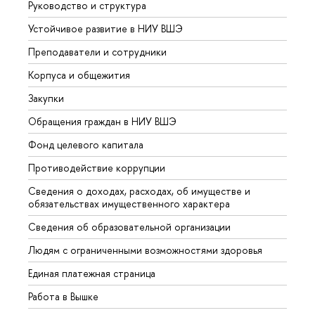
Руководство и структура
Довуз
Устойчивое развитие в НИУ ВШЭ
Олим
Преподаватели и сотрудники
Прием
Корпуса и общежития
Вышк
Закупки
Прием
Обращения граждан в НИУ ВШЭ
Аспир
Фонд целевого капитала
Допол
Противодействие коррупции
Центр
Сведения о доходах, расходах, об имуществе и
Бизне
обязательствах имущественного характера
Образ
Сведения об образовательной организации
Обрат
Людям с ограниченными возможностями здоровья
Единая платежная страница
Работа в Вышке