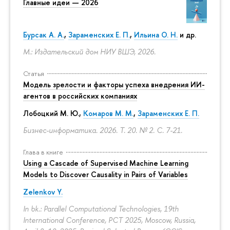
Главные идеи — 2026
Бурсак А. А.
,
Зараменских Е. П.
,
Ильина О. Н.
и др.
М.: Издательский дом НИУ ВШЭ, 2026.
Статья
Модель зрелости и факторы успеха внедрения ИИ-
агентов в российских компаниях
Лобоцкий М. Ю.,
Комаров М. М.
,
Зараменских Е. П.
Бизнес-информатика. 2026. Т. 20. № 2.
С. 7-21.
Глава в книге
Using a Cascade of Supervised Machine Learning
Models to Discover Causality in Pairs of Variables
Zelenkov Y.
In bk.: Parallel Computational Technologies, 19th
International Conference, PCT 2025, Moscow, Russia,